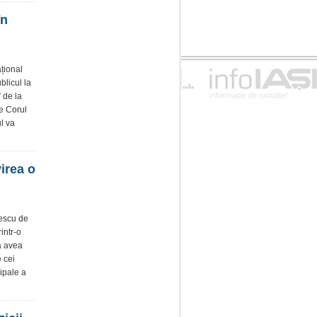
în
țional
blicul la
 de la
de Corul
l va
irea o
nescu de
intr-o
a avea
 cei
cipale a