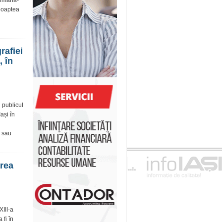
rimaria-
 noaptea
rafiei
, în
 publicul
ași în
” sau
area
XIII-a
 fi în