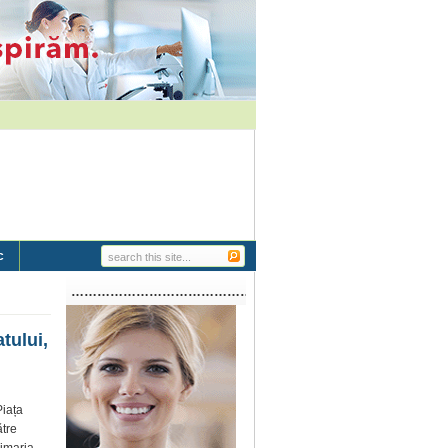
c
…………………………………………………..
tului,
Piața
ătre