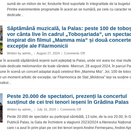
sumă de un milion de lei, fondurile fiind suportate în integralitate de la bugetul 
milion
Printre evenimentele programate în acest an se numără, pe cele cu caracter re
de
lei
dedicate...
pentru
organizarea
Săptămână muzicală, la Palas: peste 100 de toboș
ediției
vor cânta live în cadrul „Toboșariada”, un specta
din
inspirat din filmul „Mamma mia” și două concerte
acest
an
excepție ale Filarmonicii
a
on
Written by
admin_
|
August 27, 2024
|
Comments Off
„Sărbătorillor
Săptămână
Iașului”
ar în această săptămână ieșenii sunt așteptați la Palas, unde vor avea loc mai mult
muzicală,
ale dedicate melomanilor de toate vârstele. Miercuri, 28 august 2024, în parcul Pal
la
r pune în scenă un concert adaptat după celebrul film „Mamma Mia”. Joi, 100 de tobo
Palas:
tr-un moment artistic de excepție, iar Filarmonica de Stat „Moldova” Iași va susține
peste
atrul...
100
de
toboșari
Peste 20.000 de spectatori, prezenți la concertul
vor
susținut de cei trei tenori ieșeni în Grădina Palas
cânta
live
on
Written by
admin_
|
July 16, 2024
|
Comments Off
în
Peste
Peste 20.000 de spectator au participat sâmbătă, 13 iulie, de la ora 20.00, în 
cadrul
20.000
Publică Palas, la Gala de închidere a stagiunii 2023/2024 a Ateneului Național 
„Toboșariada”,
de
care i-a avut în prim plan pe cei trei tenori ieșeni Andrei Fermeșanu, Andrei Ap
un
spectatori,