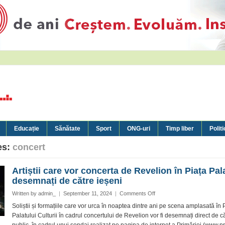
Educație
Sănătate
Sport
ONG-uri
Timp liber
Politi
es:
concert
Artiștii care vor concerta de Revelion în Piața Pala
desemnați de către ieșeni
on
Written by
admin_
|
September 11, 2024
|
Comments Off
Artiștii
Soliștii și formațiile care vor urca în noaptea dintre ani pe scena amplasată în 
care
Palatului Culturii în cadrul concertului de Revelion vor fi desemnați direct de c
vor