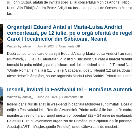
spectacol
și Florin Guzgă, alături de invitații speciali ai concertului Monica Anghel, Nico,
prezenți
inspirat
Nuca, Alis Făiniță, Andra Botez. Artiștii au fost acompaniați de Orchestra Metro
la
din
concertul
Iași,...
filmul
susținut
„Mamma
de
Organiștii Eduard Antal și Maria-Luisa Andrici
mia”
cei
și
concertează, pe 12 iulie, pe o orgă oferită de rege
trei
două
Carol I localnicilor din Săbăoani, Neamț
tenori
concerte
ieșeni
on
Written by
admin_
|
July 9, 2024
|
Comments Off
de
în
Organiștii
excepție
Grădina
După concertul pe care organiștii Eduard Antal și Maria-Luisa Andrici l-au susț
Eduard
ale
Palas
(duminică, 7 iulie) la Catedrala ”Sf. Iosif din București”, și care a marcat debut
Antal
Filarmonicii
formulă la patru mâini și patru picioare, cei doi muzicieni continuă Turneul Naț
și
”Orgile României” la Iași (11 iulie) și Săbăoani, județul Neamț (12 iulie), două l
Maria-
alese deloc întâmplător, spune organista Maria-Luisa Andrici: Primul meu conce
Luisa
Andrici
concertează,
Ieșenii, invitați la Festivalul Iei – RomânIA Autent
pe
12
on
Written by
admin_
|
June 20, 2024
|
Comments Off
iulie,
Ieșenii,
Ieșenii dar și turiștii aflați în week-end în capitala Moldovei sunt invitați la cea 
pe
invitați
ediție a Festivalului Iei – RomânIA Autentică. Printre activitățile incluse în cadr
o
la
manifestări se numără „Târgul meșterilor populari” (22 – 24 iunie pe esplanad
orgă
Festivalul
Palatului Culturii, eveniment organizat de Primăria Municipiului Iași în partener
oferită
Iei
de
Asociația ART – Meșteșugurile Prutului), unde câteva zeci de meșteri...
–
regele
RomânIA