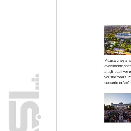
Muzica unește, i
evenimente speci
artiști locali vo
vor sincroniza în
concerte în Amfite