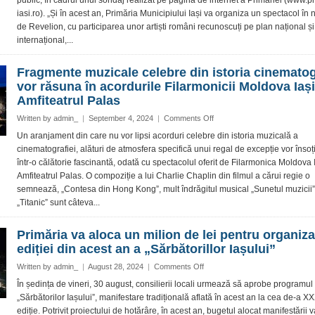
public, în cadrul unui sondaj realizat pe pagina de internet a Primăriei (www.p
concerta
iasi.ro). „Și în acest an, Primăria Municipiului Iași va organiza un spectacol în
de
de Revelion, cu participarea unor artiști români recunoscuți pe plan național și
Revelion
în
internațional,...
Piața
Palatului,
Fragmente muzicale celebre din istoria cinematog
desemnați
vor răsuna în acordurile Filarmonicii Moldova Iași
de
Amfiteatrul Palas
către
ieșeni
on
Written by
admin_
|
September 4, 2024
|
Comments Off
Fragmente
Un aranjament din care nu vor lipsi acorduri celebre din istoria muzicală a
muzicale
cinematografiei, alături de atmosfera specifică unui regal de excepție vor însoți
celebre
într-o călătorie fascinantă, odată cu spectacolul oferit de Filarmonica Moldova I
din
Amfiteatrul Palas. O compoziție a lui Charlie Chaplin din filmul a cărui regie o
istoria
semnează, „Contesa din Hong Kong”, mult îndrăgitul musical „Sunetul muzicii
cinematografiei
vor
„Titanic” sunt câteva...
răsuna
în
Primăria va aloca un milion de lei pentru organiz
acordurile
ediției din acest an a „Sărbătorillor Iașului”
Filarmonicii
Moldova
on
Written by
admin_
|
August 28, 2024
|
Comments Off
Iași,
Primăria
În ședința de vineri, 30 august, consilierii locali urmează să aprobe programul
în
va
„Sărbătorilor Iașului”, manifestare tradițională aflată în acest an la cea de-a XX
Amfiteatrul
aloca
Palas
ediție. Potrivit proiectului de hotărâre, în acest an, bugetul alocat manifestării va
un