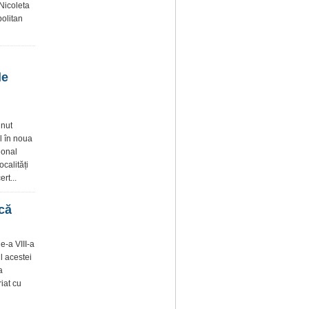
 Nicoleta
politan
le
inut
ul în noua
ional
ocalități
rt...
ică
de-a VIII-a
ul acestei
a
iat cu