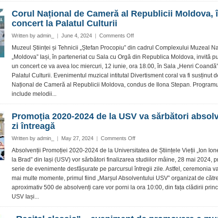
Carol
Autentică
Corul Național de Cameră al Republicii Moldova, 
I
concert la Palatul Culturii
localnicilor
din
on
Written by
admin_
|
June 4, 2024
|
Comments Off
Săbăoani,
Corul
Muzeul Științei și Tehnicii „Ștefan Procopiu” din cadrul Complexului Muzeal Na
Neamț
Național
„Moldova” Iași, în parteneriat cu Sala cu Orgă din Republica Moldova, invită pu
de
un concert ce va avea loc miercuri, 12 iunie, ora 18.00, în Sala „Henri Coandă”
Cameră
Palatul Culturii. Evenimentul muzical intitutal Divertisment coral va fi susținut 
al
Național de Cameră al Republicii Moldova, condus de Ilona Stepan. Programu
Republicii
Moldova,
include melodii...
în
concert
Promoția 2020-2024 de la USV va sărbători absolv
la
zi întreagă
Palatul
Culturii
on
Written by
admin_
|
May 27, 2024
|
Comments Off
Promoția
Absolvenții Promoției 2020-2024 de la Universitatea de Științele Vieții „Ion Io
2020-
la Brad” din Iași (USV) vor sărbători finalizarea studiilor mâine, 28 mai 2024, pr
2024
serie de evenimente desfășurate pe parcursul întregii zile. Astfel, ceremonia v
de
mai multe momente, primul fiind „Marșul Absolventului USV” organizat de către
la
aproximativ 500 de absolvenți care vor porni la ora 10:00, din fața clădirii prin
USV
va
USV Iași...
sărbători
absolvirea