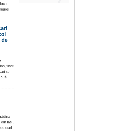
local.
ligios
ari
col
 de
e
as, tineri
șari se
 două
Grădina
din Iași,
reotesei