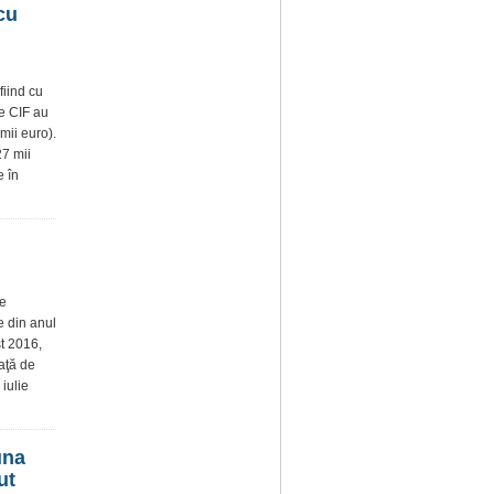
cu
fiind cu
le CIF au
mii euro).
27 mii
e în
de
e din anul
st 2016,
faţă de
iulie
una
ut