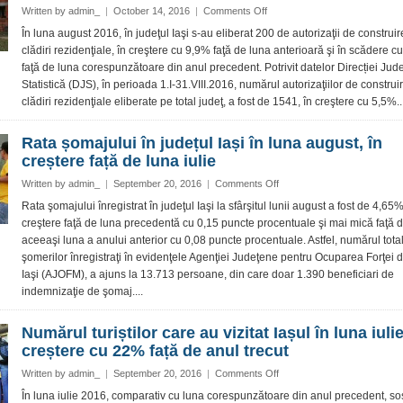
on
Written by
admin_
|
October 14, 2016
|
Comments Off
Numărul
În luna august 2016, în judeţul Iaşi s-au eliberat 200 de autorizaţii de construi
autorizațiilor
clădiri rezidenţiale, în creştere cu 9,9% faţă de luna anterioară şi în scădere 
de
faţă de luna corespunzătoare din anul precedent. Potrivit datelor Direcției Ju
construire
Statistică (DJS), în perioada 1.I-31.VIII.2016, numărul autorizaţiilor de construi
eliberate
clădiri rezidenţiale eliberate pe total judeţ, a fost de 1541, în creştere cu 5,5%..
în
luna
august
Rata șomajului în județul Iași în luna august, în
în
creștere față de luna iulie
județul
Iași,
on
Written by
admin_
|
September 20, 2016
|
Comments Off
în
Rata
Rata şomajului înregistrat în judeţul Iaşi la sfârşitul lunii august a fost de 4,65%
scădere
șomajului
creştere faţă de luna precedentă cu 0,15 puncte procentuale şi mai mică faţă 
față
în
aceeaşi luna a anului anterior cu 0,08 puncte procentuale. Astfel, numărul total
de
județul
anul
şomerilor înregistraţi în evidenţele Agenţiei Judeţene pentru Ocuparea Forţei
Iași
trecut
Iaşi (AJOFM), a ajuns la 13.713 persoane, din care doar 1.390 beneficiari de
în
luna
indemnizaţie de şomaj....
august,
în
Numărul turiștilor care au vizitat Iașul în luna iulie
creștere
creștere cu 22% față de anul trecut
față
de
on
Written by
admin_
|
September 20, 2016
|
Comments Off
luna
Numărul
În luna iulie 2016, comparativ cu luna corespunzătoare din anul precedent, sosi
iulie