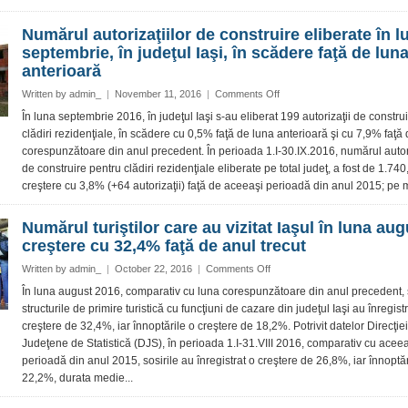
septembrie
Iaşul,
Numărul autorizaţiilor de construire eliberate în l
în
septembrie, în judeţul Iaşi, în scădere faţă de lun
creştere
anterioară
on
Written by
admin_
|
November 11, 2016
|
Comments Off
Numărul
În luna septembrie 2016, în judeţul Iaşi s-au eliberat 199 autorizaţii de constru
autorizaţiilor
clădiri rezidenţiale, în scădere cu 0,5% faţă de luna anterioară şi cu 7,9% faţă
de
corespunzătoare din anul precedent. În perioada 1.I-30.IX.2016, numărul autori
construire
de construire pentru clădiri rezidenţiale eliberate pe total judeţ, a fost de 1.740,
eliberate
creştere cu 3,8% (+64 autorizaţii) faţă de aceeaşi perioadă din anul 2015; pe m
în
luna
septembrie,
Numărul turiştilor care au vizitat Iaşul în luna aug
în
creştere cu 32,4% faţă de anul trecut
judeţul
Iaşi,
on
Written by
admin_
|
October 22, 2016
|
Comments Off
în
Numărul
În luna august 2016, comparativ cu luna corespunzătoare din anul precedent, s
scădere
turiştilor
structurile de primire turistică cu funcţiuni de cazare din judeţul Iaşi au înregist
faţă
care
creştere de 32,4%, iar înnoptările o creştere de 18,2%. Potrivit datelor Direcţiei
de
au
luna
Judeţene de Statistică (DJS), în perioada 1.I-31.VIII 2016, comparativ cu acee
vizitat
anterioară
perioadă din anul 2015, sosirile au înregistrat o creştere de 26,8%, iar înnoptă
Iaşul
în
22,2%, durata medie...
luna
august,