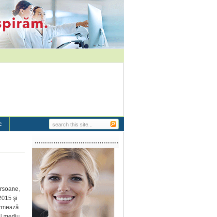
c
…………………………………………………..
ersoane,
2015 şi
ormează
al mediu