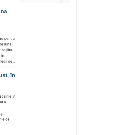
una
a
ire pentru
 de luna
zaţiilor
 în
edii de...
ust, în
osirile în
rat o
aşi
rile de