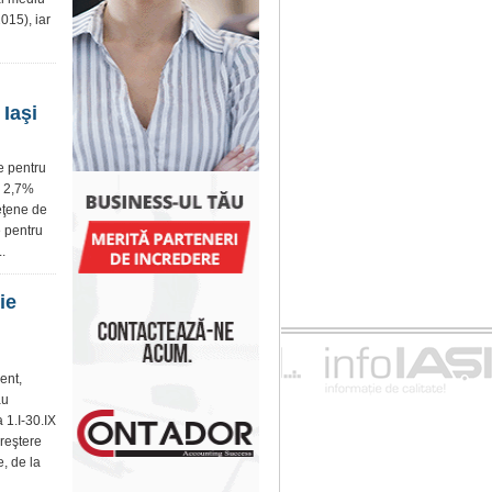
015), iar
 Iaşi
re pentru
u 2,7%
deţene de
e pentru
..
ie
ent,
au
 1.I-30.IX
creştere
, de la