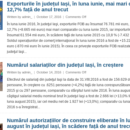
Exporturile în județul Iași, în luna iunie, mai mari 
în
12,7% față de anul trecut
creştere
cu
on
Written by
admin_
|
October 17, 2016
|
Comments Off
32,4%
Exporturile
În luna iunie 2016, în judeţul Iaşi, exporturile FOB au însumat 76.781 mii euro, 
faţă
în
12,7% (+8.665 mii euro) mai mari comparativ cu luna iunie 2015, iar importuri
de
județul
anul
însumat 61.554 mii euro, în scădere faţă de luna iunie 2015 cu 10,8 % (-7.432 
Iași,
trecut
Soldul operațiunilor de comerţ internaţional în luna iunie 2016 a fost de +15.2
în
euro (-870 mii euro în iunie 2015). În ceea ce privește exporturile FOB realizat
luna
iunie,
judeţul Iaşi...
mai
mari
Numărul salariaților din județul Iași, în creștere
cu
12,7%
on
Written by
admin_
|
October 14, 2016
|
Comments Off
față
Numărul
Efectivul de salariaţi din judeţul Iaşi la data de 31.VIII.2016 a fost de 156.629 
de
salariaților
persoane, în creştere cu .6251 persoane (+4,2%) faţă de luna corespunzătoar
anul
din
2015 şi cu 297 persoane, comparativ cu sfârşitul lunii iulie 2016. În luna augu
trecut
județul
câştigul salarial mediu nominal brut în judeţul Iaşi a fost de 2.666 lei (+13,0% 
Iași,
luna august 2015), iar cel mediu net de 1.927 lei (+13,0%); comparativ cu luna 
în
creștere
2016 s-a înregistrat...
Numărul autorizațiilor de construire eliberate în l
august în județul Iași, în scădere față de anul trec