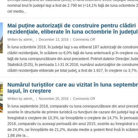
Iaşi,
nominal brut în judeţul Iaşi a fost de 2.790 lei (+14,1% faţă de luna octombrie 2
în
creştere
cel mediu...
Mai puţine autorizaţii de construire pentru clădiri
rezidenţiale, eliberate în luna octombrie în judeţul
on
Written by
admin_
|
December 13, 2016
|
Comments Off
Mai
În luna octombrie 2016, în judeţul Iaşi s-au eliberat 187 autorizaţii de construi
puţine
clădiri rezidenţiale, în scădere cu 6,0% faţă de luna anterioară şi în creştere c
autorizaţii
faţă de luna corespunzătoare din anul precedent. Potrivit datelor Direcţiei Ju
de
Statistică (DJS), în perioada 1.I-31.IX.2016, numărul autorizaţiilor de construir
construire
clădiri rezidenţiale eliberate pe total judeţ, a fost de 1.927, în creştere cu 3,7%.
pentru
clădiri
rezidenţiale,
Numărul turiştilor care au vizitat în luna septembr
eliberate
Iaşul, în creştere
în
luna
on
Written by
admin_
|
November 20, 2016
|
Comments Off
octombrie
Numărul
În luna septembrie 2016, comparativ cu luna corespunzătoare din anul preced
în
turiştilor
sosirile în structurile de primire turistică cu funcţiuni de cazare din judeţul Iaşi 
judeţul
care
înregistrat o creştere de 10,3%, iar înnoptările o creştere de 14,7%. În perioada
Iaşi
au
2016, comparativ cu aceeaşi perioadă din anul 2015, sosirile au înregistrat o 
vizitat
de 24,4%, iar înnoptările de 21,2%, durata medie a şederii fiind însă în scădere
în
luna
1,88 zile la...