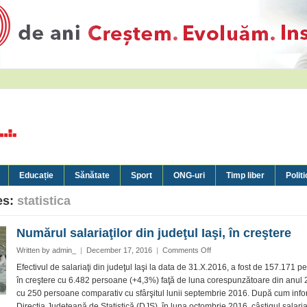
Educație
Sănătate
Sport
ONG-uri
Timp liber
Politi
es:
statistica
Numărul salariaţilor din judeţul Iaşi, în creştere
on
Written by
admin_
|
December 17, 2016
|
Comments Off
Numărul
Efectivul de salariaţi din judeţul Iaşi la data de 31.X.2016, a fost de 157.171 p
salariaţilor
în creştere cu 6.482 persoane (+4,3%) faţă de luna corespunzătoare din anul 
din
cu 250 persoane comparativ cu sfârşitul lunii septembrie 2016. După cum inf
judeţul
Direcţia Judeţeană de Statistică (DJS), în luna octombrie 2016, câştigul salari