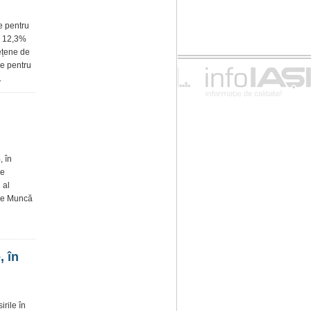
re pentru
cu 12,3%
dețene de
re pentru
.
, în
de
 al
 de Muncă
, în
rile în