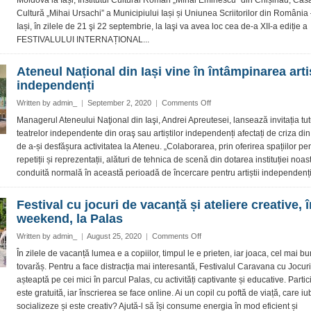
Moldova la Iași, Institutul Cultural Român „Mihai Eminescu” din Chișinău, Cas
poezie
Cultură „Mihai Ursachi” a Municipiului Iași și Uniunea Scriitorilor din România 
“Grigore
Iași, în zilele de 21 şi 22 septembrie, la Iaşi va avea loc cea de-a XII-a ediție a
Vieru”
–
FESTIVALULUI INTERNAȚIONAL...
la
cea
Ateneul Național din Iași vine în întâmpinarea arti
de-
independenți
a
XII-
on
Written by
admin_
|
September 2, 2020
|
Comments Off
a
Ateneul
Managerul Ateneului Naţional din Iaşi, Andrei Apreutesei, lansează invitația tut
ediţie
Național
teatrelor independente din oraş sau artiștilor independenți afectați de criza di
din
de a-și desfășura activitatea la Ateneu. „Colaborarea, prin oferirea spațiilor pe
Iași
repetiții și reprezentații, alături de tehnica de scenă din dotarea instituției noas
vine
conduită normală în această perioadă de încercare pentru artiștii independenți,
în
întâmpinarea
artiștilor
Festival cu jocuri de vacanță și ateliere creative, î
independenți
weekend, la Palas
on
Written by
admin_
|
August 25, 2020
|
Comments Off
Festival
În zilele de vacanță lumea e a copiilor, timpul le e prieten, iar joaca, cel mai bu
cu
tovarăș. Pentru a face distracția mai interesantă, Festivalul Caravana cu Jocuri 
jocuri
așteaptă pe cei mici în parcul Palas, cu activități captivante și educative. Parti
de
este gratuită, iar înscrierea se face online. Ai un copil cu poftă de viață, care i
vacanță
socializeze și este creativ? Ajută-l să își consume energia în mod eficient și
și