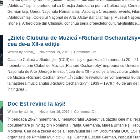
Iași
Internaţional
„Moldova” Iași, în parteneriat cu Direcția Județeană pentru Cultură Iași, Centru
al
German Iași, Opera Națională Română Iași, Asociația Crescendo Events, Fila
Muzicii
„Moldova” Iași, Colegiul Național de Artă „Octav Băncilă” Iași și Muzeul Națion
Mecanice,
Istorie și Arheologie din Chișinău continuă seria proiectelor cultural-științifice...
la
cea
de-
„Zilele Clubului de Muzică «Richard Oschanitzky»
a
cea de-a XII-a ediţie
XII-
a
on
Written by
admin_
|
November 19, 2019
|
Comments Off
ediţie
„Zilele
Casa de Cultură a Studenților (CCS) din Iași organizează în perioada 20 – 21
Clubului
noiembrie, prin Clubul de Muzică „Richard Oschanitzky“ împreună cu Universi
de
Națională de Arte „George Enescu“, cea de-a XII – a ediție a festivalului „Zilele
Muzică
de Muzică «Richard Oschanitzky»“. „În cadrul festivalului se vor aniversa 80 d
«Richard
la nașterea muzicianului „Richard Oschanitzky“ ( 1939 – 1979 ), 40 de ani de l
Oschanitzky»“
la
înființarea...
cea
de-
Doc Est revine la Iaşi!
a
XII-
on
Written by
admin_
|
November 16, 2019
|
Comments Off
a
Doc
În perioada 20-24 noiembrie, Cinematograful „Ateneu” va găzdui cele mai rece
ediţie
Est
documentare şi invitaţi din România, Franţa, Germania, Marea Britanie şi Rep
revine
Moldova. Cea de-a zecea ediţie a Festivalului de Film Documentar DOC EST e
la
organizată de Primăria Municipilui Iaşi, Centrul Cultural German, Institutul Fra
Iaşi!