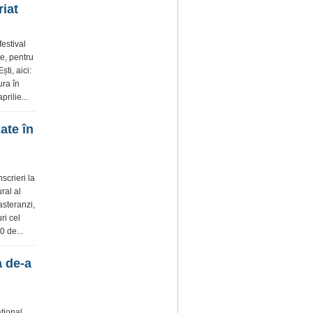
riat
estival
ie, pentru
ti, aici:
ura în
rilie...
ate în
scrieri la
ral al
asteranzi,
ri cel
0 de...
a de-a
țional