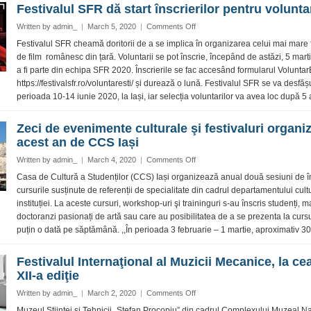
Festivalul SFR dă start înscrierilor pentru volunta
on
Written by
admin_
|
March 5, 2020
|
Comments Off
Festivalul
Festivalul SFR cheamă doritorii de a se implica în organizarea celui mai mare f
SFR
de film românesc din țară. Voluntarii se pot înscrie, începând de astăzi, 5 mart
dă
a fi parte din echipa SFR 2020. Înscrierile se fac accesând formularul VoluntarEș
start
https://festivalsfr.ro/voluntaresti/ și durează o lună. Festivalul SFR se va desfăș
înscrierilor
perioada 10-14 iunie 2020, la Iași, iar selecția voluntarilor va avea loc după 5 ap
pentru
voluntariat
Zeci de evenimente culturale şi festivaluri organiz
acest an de CCS Iași
on
Written by
admin_
|
March 4, 2020
|
Comments Off
Zeci
Casa de Cultură a Studenților (CCS) Iași organizează anual două sesiuni de în
de
cursurile susținute de referenții de specialitate din cadrul departamentului cultu
evenimente
instituției. La aceste cursuri, workshop-uri şi traininguri s-au înscris studenți, m
culturale
doctoranzi pasionați de artă sau care au posibilitatea de a se prezenta la cursu
şi
puțin o dată pe săptămână. ,,În perioada 3 februarie – 1 martie, aproximativ 30
festivaluri
organizate
în
Festivalul Internaţional al Muzicii Mecanice, la ce
acest
XII-a ediţie
an
de
on
Written by
admin_
|
March 2, 2020
|
Comments Off
CCS
Festivalul
Muzeul Științei și Tehnicii „Ștefan Procopiu” din cadrul Complexului Muzeal Na