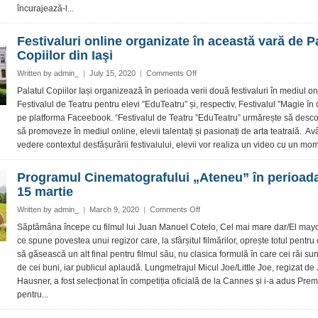
ateliere
încurajează-l...
creative,
în
Festivaluri online organizate în această vară de P
weekend,
Copiilor din Iaşi
la
Palas
on
Written by
admin_
|
July 15, 2020
|
Comments Off
Festivaluri
Palatul Copiilor Iași organizează în perioada verii două festivaluri în mediul on
online
Festivalul de Teatru pentru elevi ”EduTeatru” și, respectiv, Festivalul ”Magie în 
organizate
pe platforma Faceebook. “Festivalul de Teatru ”EduTeatru” urmărește să desco
în
să promoveze în mediul online, elevii talentați și pasionați de arta teatrală. Av
această
vedere contextul desfășurării festivalului, elevii vor realiza un video cu un mom
vară
de
Palatul
Programul Cinematografului „Ateneu” în perioada
Copiilor
15 martie
din
Iaşi
on
Written by
admin_
|
March 9, 2020
|
Comments Off
Programul
Săptămâna începe cu filmul lui Juan Manuel Cotelo, Cel mai mare dar/El mayo
Cinematografului
ce spune povestea unui regizor care, la sfârșitul filmărilor, oprește totul pentru
„Ateneu”
să găsească un alt final pentru filmul său, nu clasica formulă în care cei răi sunt
în
de cei buni, iar publicul aplaudă. Lungmetrajul Micul Joe/Little Joe, regizat de
perioada
Hausner, a fost selecționat în competiția oficială de la Cannes și i-a adus Prem
9
–
pentru...
15
martie