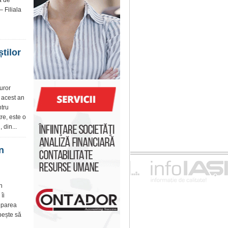
a de
– Filiala
știlor
uror
n acest an
ntru
tre, este o
 din...
n
n
îi
ciparea
ubește să