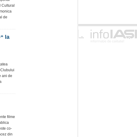
l Cultural
rmonica
al de
“ la
tatea
 Clubului
e ani de
a
nte filme
ublica
ste co-
ncez din