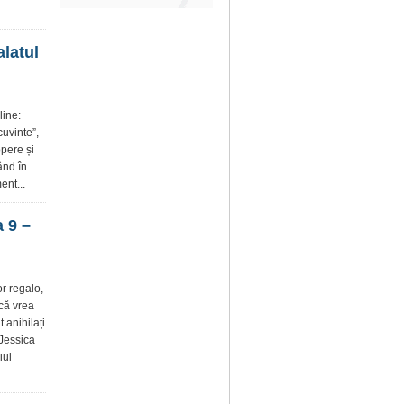
alatul
line:
cuvinte”,
pere și
ând în
ent...
 9 –
r regalo,
 că vrea
 anihilați
 Jessica
iul