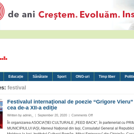
Educație
Sănătate
Sport
ONG-uri
Timp liber
Politi
es:
festival
Festivalul internaţional de poezie “Grigore Vieru” 
cea de-a XII-a ediţie
on
Written by
admin_
|
September 20, 2020
|
Comments Off
Festivalul
În organizarea ASOCIAȚIEI CULTURALE „FEED BACK”, în parteneriat cu PR
internaţional
MUNICIPIULUI IAȘI, Ateneul Național din Iași, Consulatul General al Republici
de