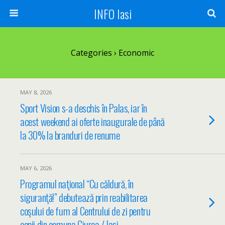
INFO Iasi
Categories ›
Economic
MAY 8, 2026
Sport Vision s-a deschis în Palas, iar în
acest weekend ai oferte inaugurale de până
la 30% la branduri de renume
MAY 6, 2026
Programul naţional “Cu căldură, în
siguranţă!” debutează prin reabilitarea
coşului de fum al Centrului de zi pentru
copii din comuna Ciurea / Iași