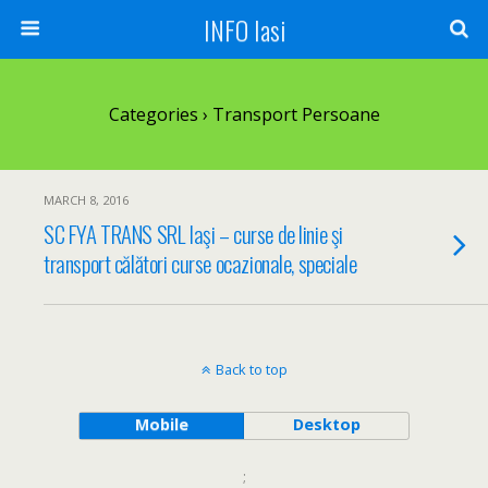
INFO Iasi
Categories ›
Transport Persoane
MARCH 8, 2016
SC FYA TRANS SRL Iaşi – curse de linie şi
transport călători curse ocazionale, speciale
Back to top
Mobile
Desktop
;