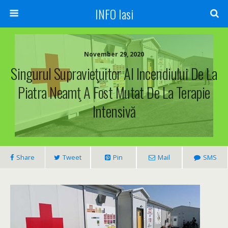
INFO Iasi
November 29, 2020
Singurul Supravieţuitor Al Incendiului De La
Piatra Neamţ A Fost Mutat De La Terapie
Intensivă
Share
Tweet
Pin
Mail
SMS