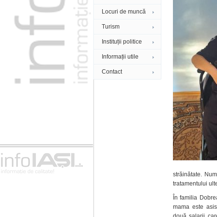
Locuri de muncă
Turism
Instituții politice
Informații utile
Contact
străinătate. Num
tratamentului ulte
În familia Dobrea
mama este asist
două salarii car