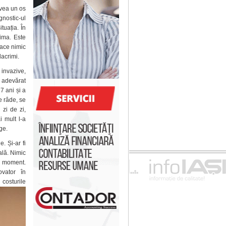
avea un os
gnostic-ul
tuația. În
ima. Este
face nimic
lacrimi.
invazive,
u adevărat
7 ani și a
re râde, se
 zi de zi,
 mult l-a
ge.
e. Și-ar fi
ală. Nimic
t moment.
ovator în
 costurile