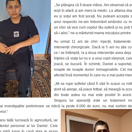
numai
,,Se plângea că îl doare mâna. Am observat că 
16
ieșit în afară și am mers la medic. La aflarea dia
ani.
eu și soțul am fost șocați. Nu puteam accepta si
Daniel
anul respectiv ne-am îmbolnăvit amândoi cu in
are
un chin să vezi cum copilul tău suferă și nu poți 
nevoie
să-l alini,” ne-a mărturisit mama micuțului printre 
de
un
Au urmat 11 ani de chin: injecții, tratamente 
tratament
intervenții chirurgicale. Dacă la 5 ani nu știa c
special
ce i se întâmplă, la a doua intervenție avea deja 
în
înțeles că viața lui nu e a unui copil obișnuit, ca
Turcia
joacă, se bucură. În schimb, Daniel a suportat,
noapte de noapte dureri inimaginabile. Cel mai
afectat însă momentul în care nu a mai putut mer
,,Mi se rupe sufletul când îl văd în scaun cu rotil
dorit să alerge, să joace fotbal, să meargă la șco
din toate astea nu mai este posibil în aces
Singura lui speranță este un tratament in
ai investigațiile preliminare se ridică la peste 8.000 de euro, nu mai vorbim de
rior.”
nu tatăl lucrează în agricultură, iar
entul personal al lui Daniel. Cele
e intră lunar în casă abia le ajung