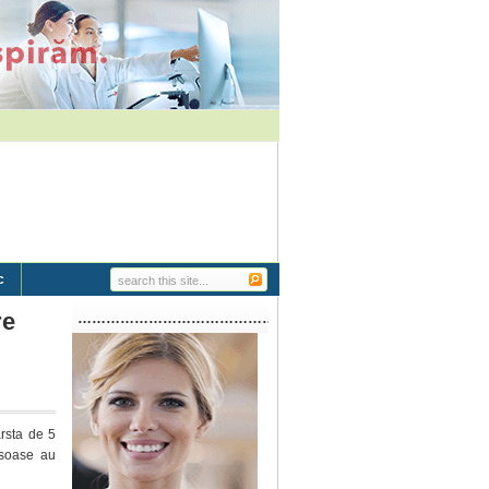
c
re
…………………………………………………..
ârsta de 5
osoase au