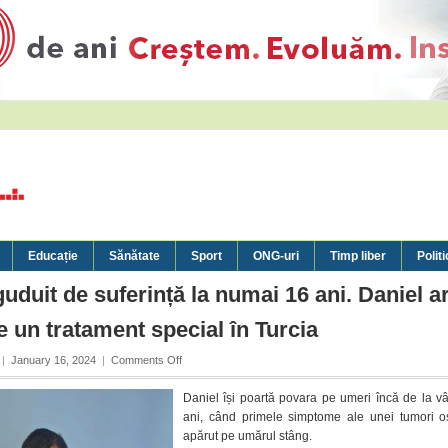
Educație
Sănătate
Sport
ONG-uri
Timp liber
Politi
uduit de suferință la numai 16 ani. Daniel a
e un tratament special în Turcia
on
|
January 16, 2024
|
Comments Off
Destin
zguduit
Daniel își poartă povara pe umeri încă de la v
de
ani, când primele simptome ale unei tumori 
suferință
apărut pe umărul stâng.
la