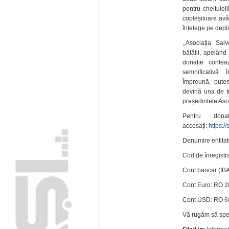
pentru cheltuieli
copleșitoare avâ
înțelege pe depli
,,Asociația Sa
bătălii, apelând
donație conte
semnificativă 
Împreună, pute
devină una de tr
președintele Aso
Pentru dona
accesați:
https:/
Denumire entitat
Cod de înregistr
Cont bancar (I
Cont Euro: RO 
Cont USD: RO 
Vă rugăm să spec