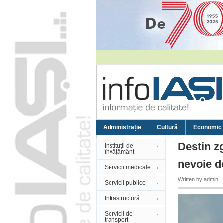
Administrație
Cultură
Economic
Destin zg
Instituții de
învățământ
nevoie d
Servicii medicale
Written by
admin_
Servicii publice
Infrastructură
Servicii de
transport