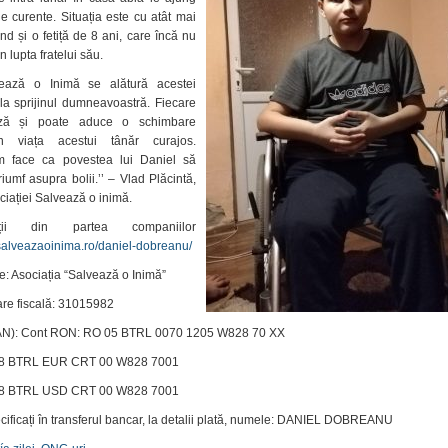
le curente. Situația este cu atât mai
nd și o fetiță de 8 ani, care încă nu
n lupta fratelui său.
lvează o Inimă se alătură acestei
 la sprijinul dumneavoastră. Fiecare
ază și poate aduce o schimbare
în viața acestui tânăr curajos.
m face ca povestea lui Daniel să
iumf asupra bolii.’’ – Vlad Plăcintă,
ciației Salvează o inimă.
ții din partea companiilor
/salveazaoinima.ro/daniel-dobreanu/
e: Asociația “Salvează o Inimă”
are fiscală: 31015982
BAN): Cont RON: RO 05 BTRL 0070 1205 W828 70 XX
28 BTRL EUR CRT 00 W828 7001
68 BTRL USD CRT 00 W828 7001
ificați în transferul bancar, la detalii plată, numele: DANIEL DOBREANU