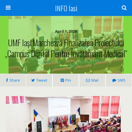
INFO Iasi
April 1, 2026
UMF Iași Marchează Finalizarea Proiectului
„Campus Digital Pentru Învățământ Medical”
Share
Tweet
Pin
Mail
SMS