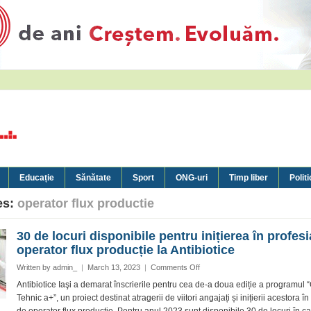
Educație
Sănătate
Sport
ONG-uri
Timp liber
Politi
es:
operator flux productie
30 de locuri disponibile pentru inițierea în profes
operator flux producție la Antibiotice
on
Written by
admin_
|
March 13, 2023
|
Comments Off
30
Antibiotice Iaşi a demarat înscrierile pentru cea de-a doua ediție a programul 
de
Tehnic a+”, un proiect destinat atragerii de viitori angajați și inițierii acestora în
locuri