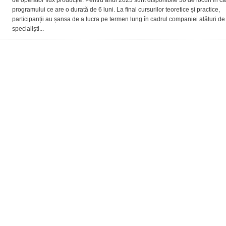
de operator flux producție. Pentru anul 2023 sunt disponibile 30 de locuri în ca
disponibile
programului ce are o durată de 6 luni. La final cursurilor teoretice și practice,
pentru
participanții au șansa de a lucra pe termen lung în cadrul companiei alături de
inițierea
în
specialiști...
profesia
de
operator
flux
producție
la
Antibiotice