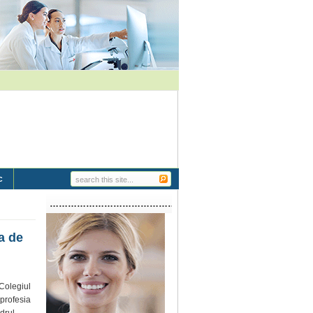
c
…………………………………………………..
ia de
“Colegiul
 profesia