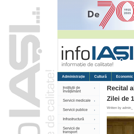
Administrație
Cultură
Economic
Recital a
Instituții de
învățământ
Zilei de 
Servicii medicale
Written by
admin_
Servicii publice
Infrastructură
Servicii de
transport