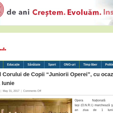
Educație
Sănătate
Sport
ONG-uri
Timp liber
Politi
l Corului de Copii “Juniorii Operei”, cu ocaz
1 Iunie
on
|
May 31, 2017
|
Comments Off
Recital
al
Opera Națională 
Corului
Iași (O.N.R.I.) marchează ş
de
an ziua de 1 Iuni
Copii