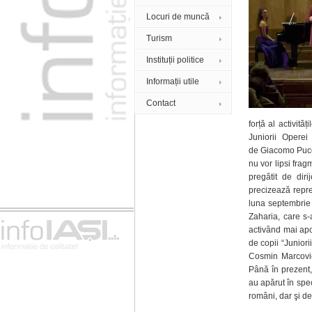
Locuri de muncă
Turism
Instituții politice
Informații utile
Contact
forță al activită
Juniorii Operei
de Giacomo Pucc
nu vor lipsi fra
pregătit de dir
precizează reprez
luna septembrie 
Zaharia, care s-a
activând mai apoi
de copii “Juniori
Cosmin Marcovici
Până în prezent, 
au apărut în spe
români, dar şi de