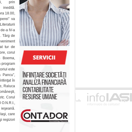
lui, prin
 inedită.
 ora 18.00,
perei” va
Literaturii
 de-a IV-a
n. Târg de
 eveniment
at tur de
ore, corul
um Boema,
n program
oriul este
a Pancu”,
fiinţat în
re, Raluca
româneşti,
etc. Corul
 O.N.R.I.,
ă ieşeană.
Iaşi, care
i regizori