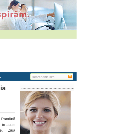
c
ia
…………………………………………………..
Română
i în acest
e, Ziua