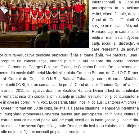
Internațională a Copilu
“Juniorii
participarea la o acțiune
Operei”,
Astfel, vineri, 2 iunie, de la
cu
Corul de Copii “Juniorii O
ocazia
Zilei
susține un recital la Muzeul 
de
Române Iași, în cadrul celei
1
ediţii a manifestării „Şotro
Iunie
cărţi, jocuri şi distracţii”,
care reprezintă un adevăr
ților cultural-educative dedicate publicului tânăr și foarte tânăr. “Pe parcursul unei 
 propune un concert-lecţie, oferind publicului arii celebre din opere, prec
ini, Carmen, de Georges Bizet sau Tosca, de Giacomo Puccini. De asemenea, di
gmente din musicalulSunetul Muzicii și cantata Carmina Burana, de Carl Orff. Repert
ijorul Corului de Copii al O.N.R.I., Raluca Zaharia și corepetitoarea Mădălin
entanţii ONRI, într-un comunicat de presă. Corul de copii “Juniorii Operei” a fost în
a anului 2011, la inițiativa doamnei Beatrice Rancea. Dirijor a fost, de la înființa
 remarcat încă din copilărie prin apariţii în cadrul festivalurilor şi concursurilor 
 în divesre coruri: Mini Vox, Luceafărul, Mira, Ihos, Nicolaus, Cantores Amicitiae, 
i Operei”, format din 53 de copii, se află la a şasea stagiune, Managerul Interimar al
, susţinând promovarea tinerelor talente prin participarea lor în viaţa cultural
corul a avut ca membri peste 400 de copii, veniţi de la toate şcolile şi liceele din 
ctacolele de pe scena Operei Naţionale Române din Iaşi și au colaborat cu dirijori ş
 alte naţionalităţi, recunoscuţi pe plan internaţional.