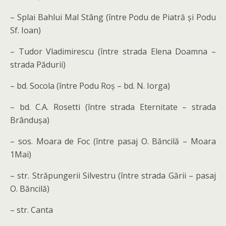
– Splai Bahlui Mal Stâng (între Podu de Piatră și Podu
Sf. Ioan)
– Tudor Vladimirescu (între strada Elena Doamna –
strada Pădurii)
– bd. Socola (între Podu Roș – bd. N. Iorga)
– bd. C.A. Rosetti (între strada Eternitate – strada
Brândușa)
– sos. Moara de Foc (între pasaj O. Băncilă – Moara
1Mai)
– str. Străpungerii Silvestru (între strada Gării – pasaj
O. Băncilă)
– str. Canta