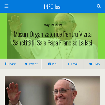
INFO Iasi
May 29, 2019
Măsuri Organizatorice Pentru Vizita
Sanctității Sale Papa Francisc La Iași
Share
Tweet
Pin
Mail
SMS