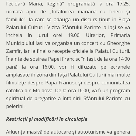
Fecioară Maria, Regină” programată la ora 17.25,
urmată apoi de „Întâlnirea mariană cu tinerii şi
familiile”, la care se adaugă un discurs ţinut în Piaţa
Palatului Culturii. Vizita Sfântului Părinte la Iaşi se va
încheia în jurul orei 19.00. Ulterior, Primăria
Municipiului Iași va organiza un concert cu Gheorghe
Zamfir, iar la final o recepție oficiale la Palatul Culturii.
Înainte de sosirea Papei Francisc în Iași, de la ora 14.00
până la ora 16.00, vor fi difuzate pe ecranele
amplasate în zona din faţa Palatului Culturii mai multe
filmuleţe despre Papa Francisc şi despre comunitatea
catolică din Moldova. De la ora 16.00, va fi un program
spiritual de pregătire a întâlnirii Sfântului Părinte cu
pelerinii.
Restricții și modificări în circulație
Afluenţa masivă de autocare şi autoturisme va genera