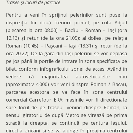
Trasee și locuri de parcare
Pentru a veni în sprijinul pelerinilor sunt puse la
dispoziţia lor două trenuri: primul, pe ruta Adjud
(plecarea la ora 08.00) – Bacău – Roman – Iaşi (ora
12.13) şi retur (de la ora 21.05); al doilea, pe relaţia
Roman (10.45) – Paşcani – Iaşi (13.31) şi retur (de la
ora 20.22). De la gara din Iași pelerinii se vor deplasa
pe jos până la porțile de intrare în zona specificată pe
bilet, conform infograficului zonei de acces. Având în
vedere că majoritatea autovehiculelor mici
(aproximativ 4.000) vor veni dinspre Roman / Bacău,
parcarea acestora se va face în zona centrului
comercial Carrefour ERA: mașinile vor fi direcționate
spre locul de pe traseul: venind dinspre Roman, la
sensul giratoriu de după Metro se virează pe prima
stradă la dreapta, se continuă pe centura Iașului,
direcția Uricani și se va ajunge în preajma centrului