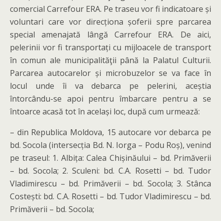
comercial Carrefour ERA. Pe traseu vor fi indicatoare și
voluntari care vor direcționa șoferii spre parcarea
special amenajată lângă Carrefour ERA. De aici,
pelerinii vor fi transportați cu mijloacele de transport
în comun ale municipalităţii până la Palatul Culturii.
Parcarea autocarelor și microbuzelor se va face în
locul unde îi va debarca pe pelerini, aceștia
întorcându-se apoi pentru îmbarcare pentru a se
întoarce acasă tot în același loc, după cum urmează:
– din Republica Moldova, 15 autocare vor debarca pe
bd. Socola (intersecția Bd. N. Iorga – Podu Roș), venind
pe traseul: 1. Albița: Calea Chișinăului – bd. Primăverii
– bd. Socola; 2. Sculeni: bd. C.A. Rosetti – bd. Tudor
Vladimirescu – bd. Primăverii – bd. Socola; 3. Stânca
Costești: bd. C.A. Rosetti – bd. Tudor Vladimirescu – bd.
Primăverii – bd. Socola;