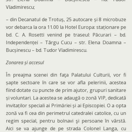
Vladimirescu;
– din Decanatul de Trotuș, 25 autocare și 8 microbuze
vor debarca la ora 11.00 la Hotel Europa: staționare pe
bd. C. A. Rosetti venind pe traseul: Păcurari – bd.
Independenței – Târgu Cucu – str. Elena Doamna –
Bucșinescu – bd. Tudor Vladimirescu.
Zonarea și accesul
În preajma scenei din faţa Palatului Culturii, vor fi
șapte sectoare în care se vor afla pelerinii, acestea
fiind dotate cu puncte de prim ajutor, grupuri sanitare
și voluntari. La acestea se adaugă o zonă VIP, dedicată
invitaților speciali ai Primăriei și ai Episcopiei. O a opta
zonă va fi cea din perimetrul catedralei catolice, cu un
regim special, pentru bolnavi şi persoane în vârstă.
Aici se va ajunge de pe strada Colonel Langa, cu