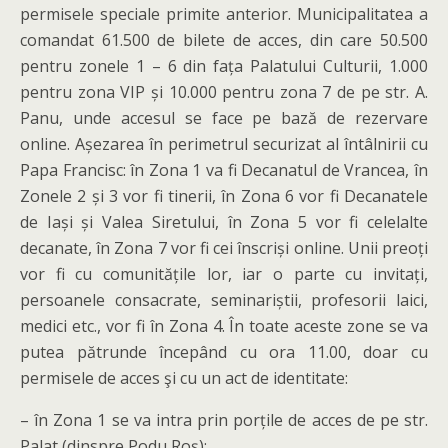
permisele speciale primite anterior. Municipalitatea a
comandat 61.500 de bilete de acces, din care 50.500
pentru zonele 1 – 6 din fața Palatului Culturii, 1.000
pentru zona VIP și 10.000 pentru zona 7 de pe str. A.
Panu, unde accesul se face pe bază de rezervare
online. Așezarea în perimetrul securizat al întâlnirii cu
Papa Francisc: în Zona 1 va fi Decanatul de Vrancea, în
Zonele 2 și 3 vor fi tinerii, în Zona 6 vor fi Decanatele
de Iași și Valea Siretului, în Zona 5 vor fi celelalte
decanate, în Zona 7 vor fi cei înscriși online. Unii preoți
vor fi cu comunitățile lor, iar o parte cu invitați,
persoanele consacrate, seminariștii, profesorii laici,
medici etc., vor fi în Zona 4. În toate aceste zone se va
putea pătrunde începând cu ora 11.00, doar cu
permisele de acces şi cu un act de identitate:
– în Zona 1 se va intra prin porțile de acces de pe str.
Palat (dinspre Podu Roș);