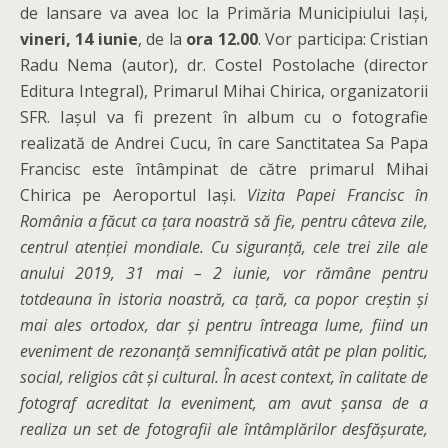
de lansare va avea loc la Primăria Municipiului Iași,
vineri, 14 iunie
, de la
ora 12.00
. Vor participa: Cristian
Radu Nema (autor), dr. Costel Postolache (director
Editura Integral), Primarul Mihai Chirica, organizatorii
SFR. Iașul va fi prezent în album cu o fotografie
realizată de Andrei Cucu, în care Sanctitatea Sa Papa
Francisc este întâmpinat de către primarul Mihai
Chirica pe Aeroportul Iași.
Vizita Papei Francisc în
România a făcut ca țara noastră să fie, pentru câteva zile,
centrul atenției mondiale. Cu siguranță, cele trei zile ale
anului 2019, 31 mai – 2 iunie, vor rămâne pentru
totdeauna în istoria noastră, ca țară, ca popor creștin și
mai ales ortodox, dar și pentru întreaga lume, fiind un
eveniment de rezonanță semnificativă atât pe plan politic,
social, religios cât și cultural. În acest context, în calitate de
fotograf acreditat la eveniment, am avut șansa de a
realiza un set de fotografii ale întâmplărilor desfășurate,