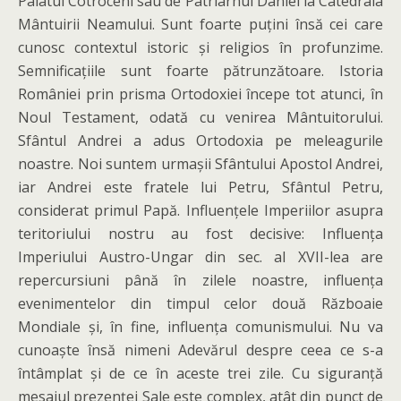
Palatul Cotroceni sau de Patriarhul Daniel la Catedrala
Mântuirii Neamului. Sunt foarte puțini însă cei care
cunosc contextul istoric și religios în profunzime.
Semnificațiile sunt foarte pătrunzătoare. Istoria
României prin prisma Ortodoxiei începe tot atunci, în
Noul Testament, odată cu venirea Mântuitorului.
Sfântul Andrei a adus Ortodoxia pe meleagurile
noastre. Noi suntem urmașii Sfântului Apostol Andrei,
iar Andrei este fratele lui Petru, Sfântul Petru,
considerat primul Papă. Influențele Imperiilor asupra
teritoriului nostru au fost decisive: Influența
Imperiului Austro-Ungar din sec. al XVII-lea are
repercursiuni până în zilele noastre, influența
evenimentelor din timpul celor două Războaie
Mondiale și, în fine, influența comunismului. Nu va
cunoaște însă nimeni Adevărul despre ceea ce s-a
întâmplat și de ce în aceste trei zile. Cu siguranță
mesajul prezenței Sale este complex, atât din punct de