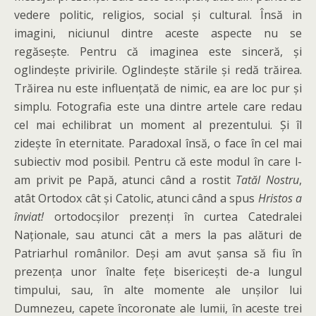
vedere politic, religios, social și cultural. Însă in
imagini, niciunul dintre aceste aspecte nu se
regăsește. Pentru că imaginea este sinceră, și
oglindește privirile. Oglindește stările și redă trăirea.
Trăirea nu este influențată de nimic, ea are loc pur și
simplu. Fotografia este una dintre artele care redau
cel mai echilibrat un moment al prezentului. Și îl
zidește în eternitate. Paradoxal însă, o face în cel mai
subiectiv mod posibil. Pentru că este modul în care l-
am privit pe Papă, atunci când a rostit
Tatăl Nostru
,
atât Ortodox cât și Catolic, atunci când a spus
Hristos a
înviat!
ortodocșilor prezenți în curtea Catedralei
Naționale, sau atunci cât a mers la pas alături de
Patriarhul românilor. Deși am avut șansa să fiu în
prezența unor înalte fețe bisericești de-a lungul
timpului, sau, în alte momente ale unșilor lui
Dumnezeu, capete încoronate ale lumii, în aceste trei