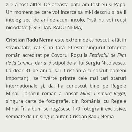
zile a fost altfel. De această dată am fost eu și Papa.
Un moment pe care voi încerca să mi-l descriu și să îl
înțeleg zeci de ani de-acum încolo, însă nu voi reuși
niciodată” (CRISTIAN RADU NEMA)
Cristian Radu Nema
este extrem de cunoscut, atât în
străinătate, cât și în țară. El este singurul fotograf
român acreditat pe Covorul Roșu la
Festivalul de Film
de la Cannes
, dar și discipol de-al lui Sergiu Nicolaescu.
La doar 31 de ani ai săi, Cristian a cunoscut oameni
importanți, se învârte printre cele mai tari staruri
internaționale și, da, l-a cunoscut bine pe Regele
Mihai. Tânărul român a lansat
Mihai I Amurg Regal
,
singura carte de fotografie, din România, cu Regele
Mihai. În album se regăsesc 170 fotografii exclusive,
semnate de un singur autor: Cristian Radu Nema.