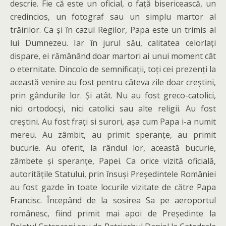
descrie. Fie că este un oficial, o față bisericească, un
credincios, un fotograf sau un simplu martor al
trăirilor. Ca și în cazul Regilor, Papa este un trimis al
lui Dumnezeu. Iar în jurul său, calitatea celorlați
dispare, ei rămânând doar martori ai unui moment cât
o eternitate. Dincolo de semnificații, toți cei prezenți la
această venire au fost pentru câteva zile doar creștini,
prin gândurile lor. Și atât. Nu au fost greco-catolici,
nici ortodocși, nici catolici sau alte religii. Au fost
creștini. Au fost frați si surori, așa cum Papa i-a numit
mereu. Au zâmbit, au primit speranțe, au primit
bucurie. Au oferit, la rândul lor, această bucurie,
zâmbete și speranțe, Papei. Ca orice vizită oficială,
autoritățile Statului, prin însuși Președintele României
au fost gazde în toate locurile vizitate de către Papa
Francisc. Începând de la sosirea Sa pe aeroportul
românesc, fiind primit mai apoi de Președinte la