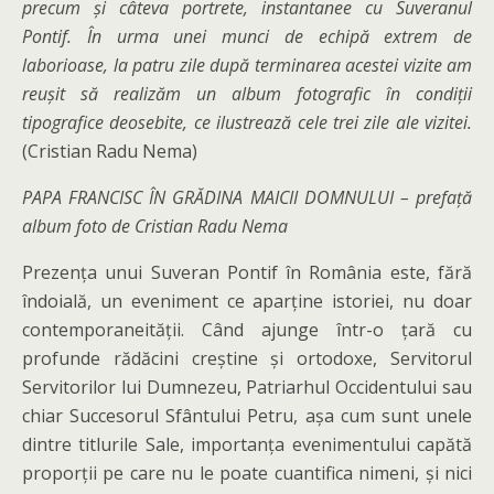
precum și câteva portrete, instantanee cu Suveranul
Pontif. În urma unei munci de echipă extrem de
laborioase, la patru zile după terminarea acestei vizite am
reușit să realizăm un album fotografic în condiții
tipografice deosebite, ce ilustrează cele trei zile ale vizitei.
(Cristian Radu Nema)
PAPA FRANCISC ÎN GRĂDINA MAICII DOMNULUI – prefață
album foto de Cristian Radu Nema
Prezența unui Suveran Pontif în România este, fără
îndoială, un eveniment ce aparține istoriei, nu doar
contemporaneității. Când ajunge într-o țară cu
profunde rădăcini creștine și ortodoxe, Servitorul
Servitorilor lui Dumnezeu, Patriarhul Occidentului sau
chiar Succesorul Sfântului Petru, așa cum sunt unele
dintre titlurile Sale, importanța evenimentului capătă
proporții pe care nu le poate cuantifica nimeni, și nici