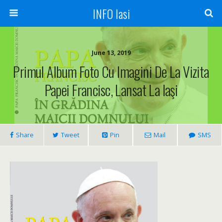
INFO Iasi
June 13, 2019
Primul Album Foto Cu Imagini De La Vizita
Papei Francisc, Lansat La Iaşi
Share
Tweet
Pin
Mail
SMS