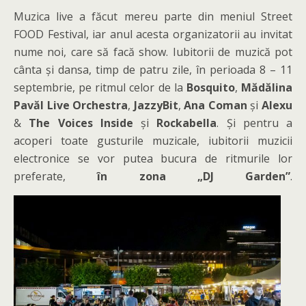
Muzica live a făcut mereu parte din meniul Street
FOOD Festival, iar anul acesta organizatorii au invitat
nume noi, care să facă show. Iubitorii de muzică pot
cânta și dansa, timp de patru zile, în perioada 8 – 11
septembrie, pe ritmul celor de la
Bosquito
,
Mădălina
Pavăl Live Orchestra
,
JazzyBit
,
Ana Coman
și
Alexu
&
The Voices Inside
și
Rockabella
. Și pentru a
acoperi toate gusturile muzicale, iubitorii muzicii
electronice se vor putea bucura de ritmurile lor
preferate,
în zona „DJ Garden”
.