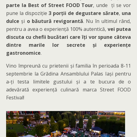
parte la Best of Street FOOD Tour
, unde ți se vor
pune la dispoziție
3 porții de degustare sărate
,
una
dulce
și
o băutură revigorantă
. Nu în ultimul rând,
pentru a avea o experiență 100% autentică,
vei putea
discuta cu chefii bucătari care îți vor spune câteva
dintre marile lor secrete și experiențe
gastronomice
.
Vino împreună cu prietenii și familia în perioada 8-11
septembrie la Grădina Ansamblului Palas Iași pentru
a-ți testa limitele gustului și a te bucura de o
adevărată experiență culinară marca Street FOOD
Festival!