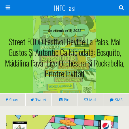
INFO Iasi
September 6, 2022
Street FOOD Festival Revine La Palas, Mai
Gustos Și Autentic Ca Niciodată: Bosquito,
Mădălina Pavăl Live Orchestra Și Rockabella,
Printre Invitați
Share
Tweet
Pin
Mail
SMS