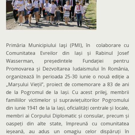
Primăria Municipiului Iaşi (PMI), în colaborare cu
Comunitatea Evreilor din Iași și Rabinul Josef
Wasserman, președintele Fundației pentru
Promovarea și Dezvoltarea Iudaismului în România,
organizează în perioada 25-30 iunie o nouă ediție a
„Marșului Vieții”, proiect de comemorare a 83 de ani
de la Pogromul de la Iași. Cu acest prilej, membrii
familiilor victimelor și supraviețuitorilor Pogromului
din iunie 1941 de la la Iași, oficialități centrale și locale,
membri ai Corpului Diplomatic și consular, precum și
oaspeți din alte state, împreună cu comunitatea
ieșeană, au adus un omagiu celor dispăruți în