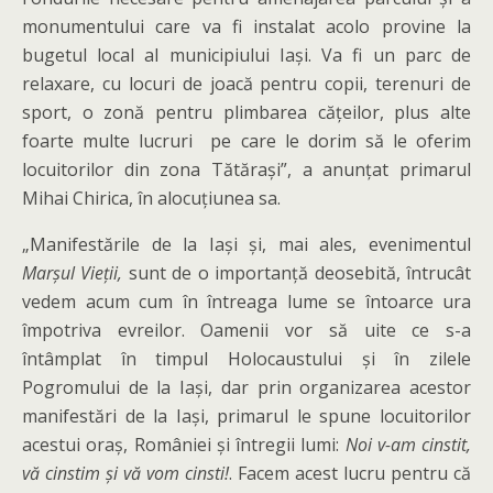
monumentului care va fi instalat acolo provine la
bugetul local al municipiului Iași. Va fi un parc de
relaxare, cu locuri de joacă pentru copii, terenuri de
sport, o zonă pentru plimbarea cățeilor, plus alte
foarte multe lucruri pe care le dorim să le oferim
locuitorilor din zona Tătărași”, a anunțat primarul
Mihai Chirica, în alocuțiunea sa.
„Manifestările de la Iași și, mai ales, evenimentul
Marșul Vieții,
sunt de o importanță deosebită, întrucât
vedem acum cum în întreaga lume se întoarce ura
împotriva evreilor. Oamenii vor să uite ce s-a
întâmplat în timpul Holocaustului și în zilele
Pogromului de la Iași, dar prin organizarea acestor
manifestări de la Iași, primarul le spune locuitorilor
acestui oraș, României și întregii lumi:
Noi v-am cinstit,
vă cinstim și vă vom cinsti!
. Facem acest lucru pentru că