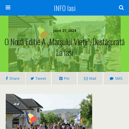
INFO Iasi
June 27, 2024
O Nouă Ediție A „Marșului Vieții”, Desfășurată
La Iași
Share
Tweet
Pin
Mail
SMS