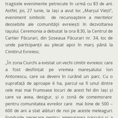
tragicele evenimente petrecute în urmă cu 83 de ani.
Astfel, joi, 27 iunie, la Iași a avut loc „Marșul Vieții”,
eveniment simbolic de recunoaştere a meritelor
deosebite ale comunităţii evreiești în dezvoltarea
Iaşului. Ceremonia a debutat la ora 8.30, la Centrul de
Cartier Păcurari, din Șoseaua Păcurari nr. 34, loc de
unde participanții au plecat apoi în marș până la
Cimitirul Evreiesc.
„În zona Ciurchi a existat un vechi cimitir evreiesc care
a fost desființat pe vremea mareșalului Ion
Antonescu, care va deveni în curând un parc. Cu o
suprafață de aproape 6 ha, parcul va fi unul dintre
cele mai mai frumoase locuri de acest fel din Iași și
care va avea, desigur, și o zonă de comemorare
pentru comunitatea evreilor care mai bine de 500 –
600 de ani a stat alături de noi pe aceste meleaguri.
Fondurile necesare pentru amenajarea parcului și a