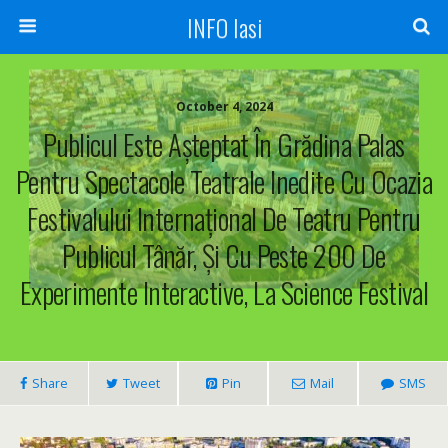
INFO Iasi
October 4, 2024
Publicul Este Așteptat În Grădina Palas
Pentru Spectacole Teatrale Inedite Cu Ocazia
Festivalului Internațional De Teatru Pentru
Publicul Tânăr, Și Cu Peste 200 De
Experimente Interactive, La Science Festival
Share
Tweet
Pin
Mail
SMS