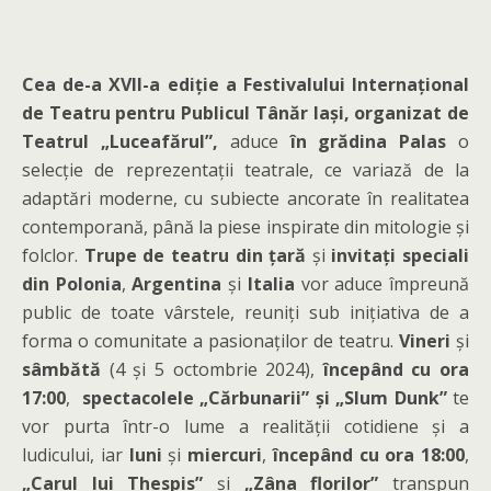
Cea de-a XVII-a ediție a Festivalului Internațional
de Teatru pentru Publicul Tânăr Iași, organizat de
Teatrul „Luceafărul”,
aduce
în grădina Palas
o
selecție de reprezentații teatrale, ce variază de la
adaptări moderne, cu subiecte ancorate în realitatea
contemporană, până la piese inspirate din mitologie și
folclor.
Trupe de teatru din țară
și
invitați speciali
din Polonia
,
Argentina
și
Italia
vor aduce împreună
public de toate vârstele, reuniți sub inițiativa de a
forma o comunitate a pasionaților de teatru.
Vineri
și
sâmbătă
(4 și 5 octombrie 2024),
începând cu ora
17:00
,
spectacolele „Cărbunarii” și „Slum Dunk”
te
vor purta într-o lume a realității cotidiene și a
ludicului, iar
luni
și
miercuri
,
începând cu ora 18:00
,
„Carul lui Thespis”
și
„Zâna florilor”
transpun