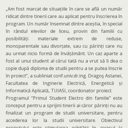
„Am fost marcat de situațiile în care se află un număr
ridicat dintre tinerii care au aplicat pentru înscrierea în
program. Un număr însemnat dintre aceștia, în special
în rândul elevilor de liceu, provin din familii cu
posibilități materiale extrem de reduse,
monoparentale sau divorțate, sau cu părinți care nu
au urmat nicio formă de învățământ. Un caz aparte a
fost al unui student al cărui tată nu a vrut să îi dea o
copie după diploma de studii pentru a se putea înscrie
în proiect”, a subliniat conf.univ.dr.ing. Dragoş Astanei,
Facultatea de Inginerie Electrică, Energetică și
Informatică Aplicată, TUIASI, coordonator proiect.
Programul “Primul Student Electro din familie” este
conceput pentru a sprijini tinerii ai căror părinți nu au
finalizat un program de studii universitare, pentru
accederea lor la studii universitare. Obiectivul
proiectului este stimularea echității în accesul la