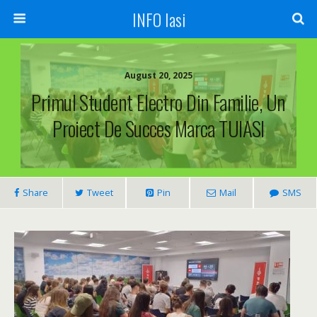
INFO Iasi
August 20, 2025
Primul Student Electro Din Familie, Un
Proiect De Succes Marca TUIASI
Share
Tweet
Pin
Mail
SMS