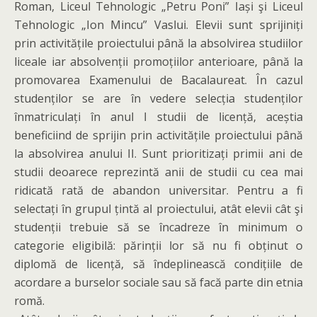
Roman, Liceul Tehnologic „Petru Poni” Iași şi Liceul
Tehnologic „Ion Mincu” Vaslui. Elevii sunt sprijiniți
prin activitățile proiectului până la absolvirea studiilor
liceale iar absolvenții promoțiilor anterioare, până la
promovarea Examenului de Bacalaureat. În cazul
studenților se are în vedere selecția studenților
înmatriculați în anul I studii de licență, aceștia
beneficiind de sprijin prin activitățile proiectului până
la absolvirea anului II. Sunt prioritizați primii ani de
studii deoarece reprezintă anii de studii cu cea mai
ridicată rată de abandon universitar. Pentru a fi
selectați în grupul țintă al proiectului, atât elevii cât şi
studenții trebuie să se încadreze în minimum o
categorie eligibilă: părinții lor să nu fi obținut o
diplomă de licență, să îndeplinească condițiile de
acordare a burselor sociale sau să facă parte din etnia
romă.