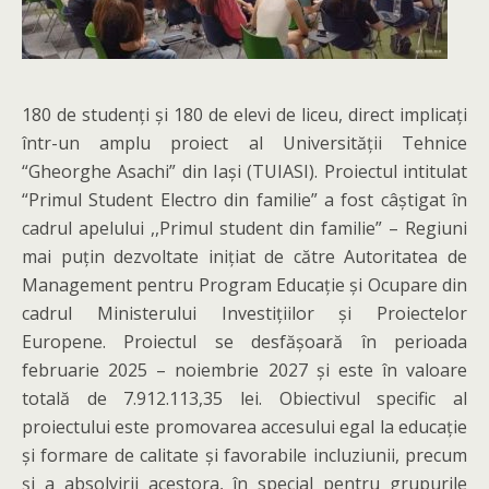
180 de studenți și 180 de elevi de liceu, direct implicați
într-un amplu proiect al Universității Tehnice
“Gheorghe Asachi” din Iași (TUIASI). Proiectul intitulat
“Primul Student Electro din familie” a fost câștigat în
cadrul apelului ,,Primul student din familie” – Regiuni
mai puțin dezvoltate inițiat de către Autoritatea de
Management pentru Program Educație și Ocupare din
cadrul Ministerului Investițiilor și Proiectelor
Europene. Proiectul se desfășoară în perioada
februarie 2025 – noiembrie 2027 și este în valoare
totală de 7.912.113,35 lei. Obiectivul specific al
proiectului este promovarea accesului egal la educație
și formare de calitate și favorabile incluziunii, precum
și a absolvirii acestora, în special pentru grupurile