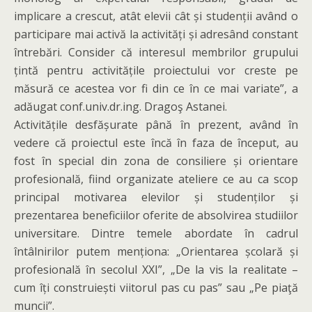
implicare a crescut, atât elevii cât și studenții având o
participare mai activă la activități și adresând constant
întrebări. Consider că interesul membrilor grupului
țintă pentru activitățile proiectului vor creste pe
măsură ce acestea vor fi din ce în ce mai variate”, a
adăugat conf.univ.dr.ing. Dragoş Astanei.
Activitățile desfășurate până în prezent, având în
vedere că proiectul este încă în faza de început, au
fost în special din zona de consiliere și orientare
profesională, fiind organizate ateliere ce au ca scop
principal motivarea elevilor și studenților și
prezentarea beneficiilor oferite de absolvirea studiilor
universitare. Dintre temele abordate în cadrul
întâlnirilor putem menționa: „Orientarea școlară și
profesională în secolul XXI”, „De la vis la realitate –
cum îți construiești viitorul pas cu pas” sau „Pe piaţă
muncii”.