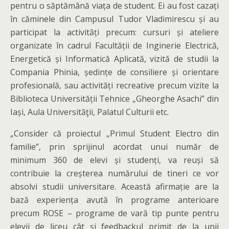
pentru o săptămână viața de student. Ei au fost cazați
în căminele din Campusul Tudor Vladimirescu și au
participat la activități precum: cursuri și ateliere
organizate în cadrul Facultății de Inginerie Electrică,
Energetică și Informatică Aplicată, vizită de studii la
Compania Phinia, ședințe de consiliere și orientare
profesională, sau activități recreative precum vizite la
Biblioteca Universității Tehnice „Gheorghe Asachi” din
Iași, Aula Universităţii, Palatul Culturii etc.
„Consider că proiectul „Primul Student Electro din
familie”, prin sprijinul acordat unui număr de
minimum 360 de elevi și studenți, va reuși să
contribuie la creșterea numărului de tineri ce vor
absolvi studii universitare. Această afirmație are la
bază experiența avută în programe anterioare
precum ROSE – programe de vară tip punte pentru
elevii de liceu cât şi feedbackul primit de la unii