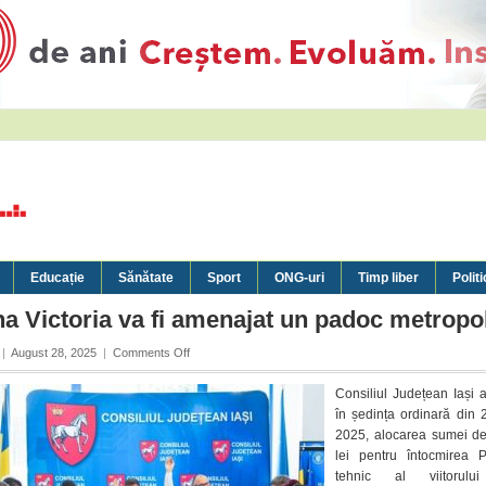
Educație
Sănătate
Sport
ONG-uri
Timp liber
Politi
a Victoria va fi amenajat un padoc metropol
on
|
August 28, 2025
|
Comments Off
În
comuna
Consiliul Județean Iași 
Victoria
în ședința ordinară din 
va
2025, alocarea sumei d
fi
lei pentru întocmirea Pr
amenajat
tehnic al viitorulu
un