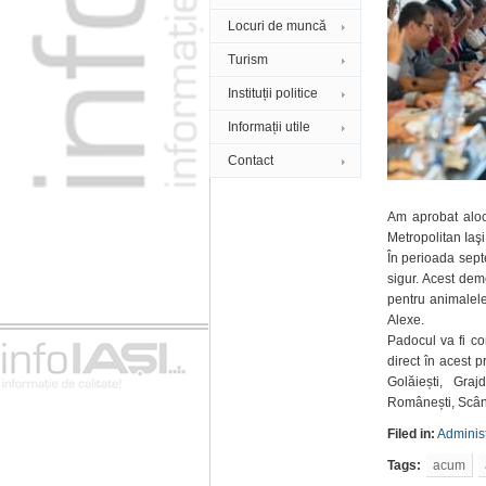
Locuri de muncă
Turism
Instituții politice
Informații utile
Contact
Am aprobat aloc
Metropolitan Iaşi
În perioada sept
sigur. Acest dem
pentru animalele
Alexe.
Padocul va fi co
direct în acest 
Golăiești, Graj
Românești, Scânt
Filed in:
Administ
Tags:
acum