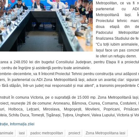
Metropolitan, ce va fi r
padoc
parteneriat cu A
metropolitan
Metropolitană Iași. Î
Proiectului tehnic ma
doua etapă din dezv
Padocului Metropolit
finalizarea Studiului de fe
“Cu toții iubim animalele
Iașul face un pas concre
le oferi un refugiu demn.
area a 248.050 lei din bugetul Consiliului Judeţean, pentru Etapa II a proiectu
: centru de îngrijire şi asistenţă pentru toate animalele.
embrie–decembrie, va fi întocmit Proiectul Tehnic pentru construcția unui adăpost
ers, în parteneriat cu ADI Zona Metropolitană Iași, aduce un avantaj clar: siguranț
 fără stăpân, într-un județ mai responsabil și mai atent”, a transmis președintele 
nstruit în comuna Victoria, pe o suprafață de 15.000 mp. Zona Metropolitană Iași
proiect, reunește 26 de comune: Aroneanu, Bârnova, Ciurea, Comarna, Costuleni, 
duri, Holboca, Lețcani, Miroslava, Mogoşești, Movileni, Popricani, Prisăcan
eia, Schitu Duca, Tomești, Țigănași, Țuțora, Ungheni, Valea Lupului, Victoria și Voi
rație
,
Informațía zilei
animale
iasi
padoc metropolitan
proiect
Zona Metropolitana Iasi