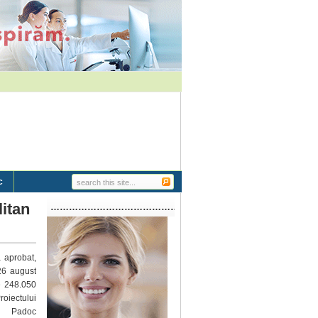
c
itan
…………………………………………………..
a aprobat,
26 august
e 248.050
oiectului
i Padoc