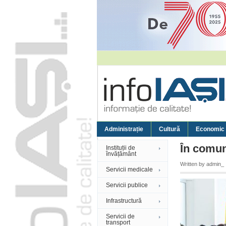
Administrație
Cultură
Economic
În comun
Instituții de
învățământ
Written by
admin_
Servicii medicale
Servicii publice
Infrastructură
Servicii de
transport