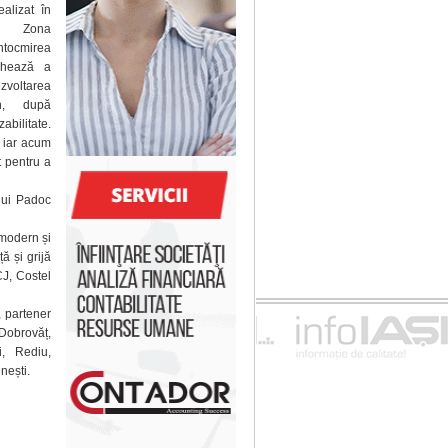
ealizat în
DI Zona
ntocmirea
rchează a
oltarea
an, după
zabilitate.
, iar acum
t pentru a
lui Padoc
 modern și
ă și grijă
CJ, Costel
, partener
Dobrovăț,
i, Rediu,
nești.