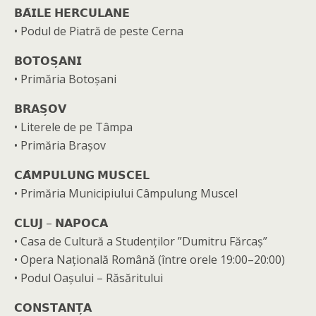
𝗕𝗔̆𝗜𝗟𝗘 𝗛𝗘𝗥𝗖𝗨𝗟𝗔𝗡𝗘
• Podul de Piatră de peste Cerna
𝗕𝗢𝗧𝗢𝗦̦𝗔𝗡𝗜
• Primăria Botoșani
𝗕𝗥𝗔𝗦̦𝗢𝗩
• Literele de pe Tâmpa
• Primăria Brașov
𝗖𝗔̂𝗠𝗣𝗨𝗟𝗨𝗡𝗚 𝗠𝗨𝗦𝗖𝗘𝗟
• Primăria Municipiului Câmpulung Muscel
𝗖𝗟𝗨𝗝 – 𝗡𝗔𝗣𝗢𝗖𝗔
• Casa de Cultură a Studenților ”Dumitru Fărcaș”
• Opera Națională Română (între orele 19:00–20:00)
• Podul Oașului – Răsăritului
𝗖𝗢𝗡𝗦𝗧𝗔𝗡𝗧̦𝗔