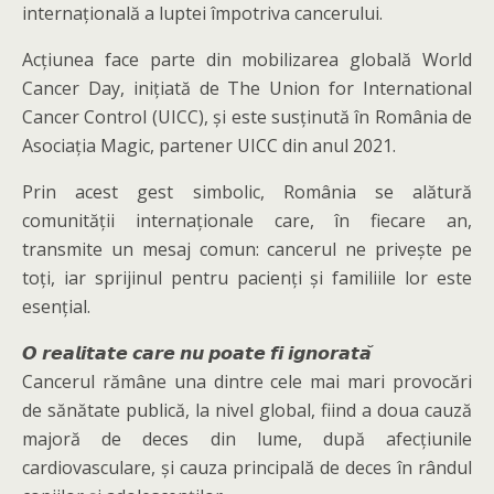
internațională a luptei împotriva cancerului.
Acțiunea face parte din mobilizarea globală World
Cancer Day, inițiată de The Union for International
Cancer Control (UICC), și este susținută în România de
Asociația Magic, partener UICC din anul 2021.
Prin acest gest simbolic, România se alătură
comunității internaționale care, în fiecare an,
transmite un mesaj comun: cancerul ne privește pe
toți, iar sprijinul pentru pacienți și familiile lor este
esențial.
𝙊 𝙧𝙚𝙖𝙡𝙞𝙩𝙖𝙩𝙚 𝙘𝙖𝙧𝙚 𝙣𝙪 𝙥𝙤𝙖𝙩𝙚 𝙛𝙞 𝙞𝙜𝙣𝙤𝙧𝙖𝙩𝙖̆
Cancerul rămâne una dintre cele mai mari provocări
de sănătate publică, la nivel global, fiind a doua cauză
majoră de deces din lume, după afecțiunile
cardiovasculare, și cauza principală de deces în rândul