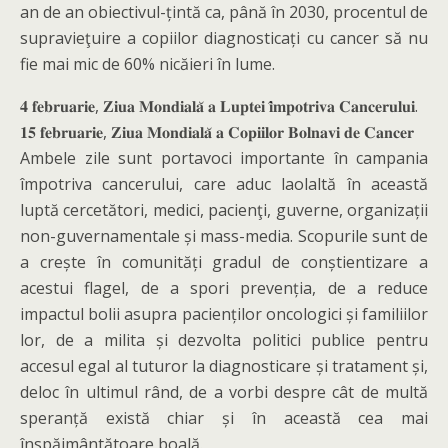
an de an obiectivul-țintă ca, până în 2030, procentul de
supravieţuire a copiilor diagnosticați cu cancer să nu
fie mai mic de 60% nicăieri în lume.
𝟒 𝐟𝐞𝐛𝐫𝐮𝐚𝐫𝐢𝐞, 𝐙𝐢𝐮𝐚 𝐌𝐨𝐧𝐝𝐢𝐚𝐥𝐚̆ 𝐚 𝐋𝐮𝐩𝐭𝐞𝐢 𝐢̂𝐦𝐩𝐨𝐭𝐫𝐢𝐯𝐚 𝐂𝐚𝐧𝐜𝐞𝐫𝐮𝐥𝐮𝐢.
𝟏𝟓 𝐟𝐞𝐛𝐫𝐮𝐚𝐫𝐢𝐞, 𝐙𝐢𝐮𝐚 𝐌𝐨𝐧𝐝𝐢𝐚𝐥𝐚̆ 𝐚 𝐂𝐨𝐩𝐢𝐢𝐥𝐨𝐫 𝐁𝐨𝐥𝐧𝐚𝐯𝐢 𝐝𝐞 𝐂𝐚𝐧𝐜𝐞𝐫
Ambele zile sunt portavoci importante în campania
împotriva cancerului, care aduc laolaltă în această
luptă cercetători, medici, pacienţi, guverne, organizații
non-guvernamentale și mass-media. Scopurile sunt de
a crește în comunități gradul de conștientizare a
acestui flagel, de a spori prevenția, de a reduce
impactul bolii asupra pacienților oncologici și familiilor
lor, de a milita și dezvolta politici publice pentru
accesul egal al tuturor la diagnosticare și tratament și,
deloc în ultimul rând, de a vorbi despre cât de multă
speranță există chiar și în această cea mai
înspăimântătoare boală.