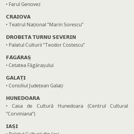
• Farul Genovez
𝗖𝗥𝗔𝗜𝗢𝗩𝗔
• Teatrul Național ”Marin Sorescu”
𝗗𝗥𝗢𝗕𝗘𝗧𝗔 𝗧𝗨𝗥𝗡𝗨 𝗦𝗘𝗩𝗘𝗥𝗜𝗡
• Palatul Culturii ”Teodor Costescu”
𝗙𝗔̆𝗚𝗔̆𝗥𝗔𝗦̦
• Cetatea Făgărașului
𝗚𝗔𝗟𝗔𝗧̦𝗜
• Consiliul Județean Galați
𝗛𝗨𝗡𝗘𝗗𝗢𝗔𝗥𝗔
• Casa de Cultură Hunedoara (Centrul Cultural
”Corviniana”)
𝗜𝗔𝗦̦𝗜