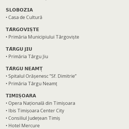
𝗦𝗟𝗢𝗕𝗢𝗭𝗜𝗔
• Casa de Cultură
𝗧𝗔̂𝗥𝗚𝗢𝗩𝗜𝗦̦𝗧𝗘
• Primăria Municipiului Târgoviște
𝗧𝗔̂𝗥𝗚𝗨 𝗝𝗜𝗨
• Primăria Târgu Jiu
𝗧𝗔̂𝗥𝗚𝗨 𝗡𝗘𝗔𝗠𝗧̦
• Spitalul Orășenesc ”Sf. Dimitrie”
• Primăria Târgu Neamț
𝗧𝗜𝗠𝗜𝗦̦𝗢𝗔𝗥𝗔
• Opera Națională din Timișoara
• Ibis Timișoara Center City
• Consiliul Județean Timiș
• Hotel Mercure