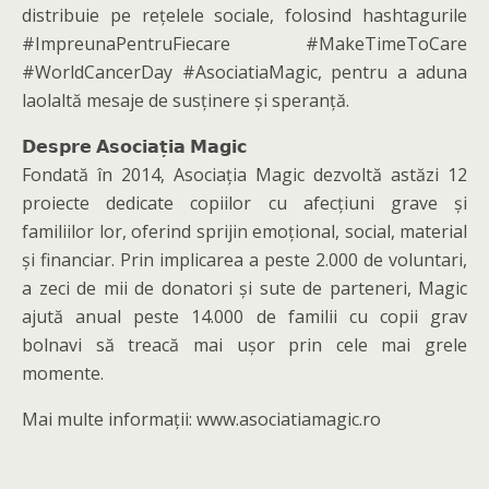
distribuie pe rețelele sociale, folosind hashtagurile
#ImpreunaPentruFiecare #MakeTimeToCare
#WorldCancerDay #AsociatiaMagic, pentru a aduna
laolaltă mesaje de susținere și speranță.
𝗗𝗲𝘀𝗽𝗿𝗲 𝗔𝘀𝗼𝗰𝗶𝗮𝘁̦𝗶𝗮 𝗠𝗮𝗴𝗶𝗰
Fondată în 2014, Asociația Magic dezvoltă astăzi 12
proiecte dedicate copiilor cu afecțiuni grave și
familiilor lor, oferind sprijin emoțional, social, material
și financiar. Prin implicarea a peste 2.000 de voluntari,
a zeci de mii de donatori și sute de parteneri, Magic
ajută anual peste 14.000 de familii cu copii grav
bolnavi să treacă mai ușor prin cele mai grele
momente.
Mai multe informații: www.asociatiamagic.ro