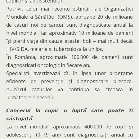
copiilor și adolescenților.
Potrivit celor mai recente estimări ale Organizației
Mondiale a Sănătății (OMS), aproape 20 de milioane
de cazuri noi de cancer sunt diagnosticate anual la
nivel mondial, iar aproximativ 10 milioane de oameni
își pierd viața din cauza acestei boli – mai mult decât
HIV/SIDA, malaria și tuberculoza la un loc.
În România, aproximativ 100.000 de oameni sunt
diagnosticați oncologic în fiecare an.
Specialiștii avertizează că, în lipsa unor programe
eficiente de prevenție și diagnosticare precoce,
numărul cazurilor va continua să crească în
următoarele decenii.
𝘾𝙖𝙣𝙘𝙚𝙧𝙪𝙡 𝙡𝙖 𝙘𝙤𝙥𝙞𝙞: 𝙤 𝙡𝙪𝙥𝙩𝙖̆ 𝙘𝙖𝙧𝙚 𝙥𝙤𝙖𝙩𝙚 𝙛𝙞
𝙘𝙖̂𝙨̦𝙩𝙞𝙜𝙖𝙩𝙖̆
La nivel mondial, aproximativ 400.000 de copii și
adolescenți (0–19 ani) sunt diagnosticați anual cu