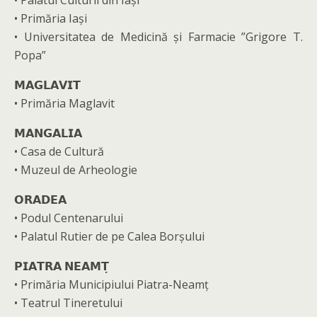
• Palatul Culturii din Iași
• Primăria Iași
• Universitatea de Medicină și Farmacie ”Grigore T.
Popa”
𝗠𝗔𝗚𝗟𝗔𝗩𝗜𝗧
• Primăria Maglavit
𝗠𝗔𝗡𝗚𝗔𝗟𝗜𝗔
• Casa de Cultură
• Muzeul de Arheologie
𝗢𝗥𝗔𝗗𝗘𝗔
• Podul Centenarului
• Palatul Rutier de pe Calea Borșului
𝗣𝗜𝗔𝗧𝗥𝗔 𝗡𝗘𝗔𝗠𝗧̦
• Primăria Municipiului Piatra-Neamț
• Teatrul Tineretului