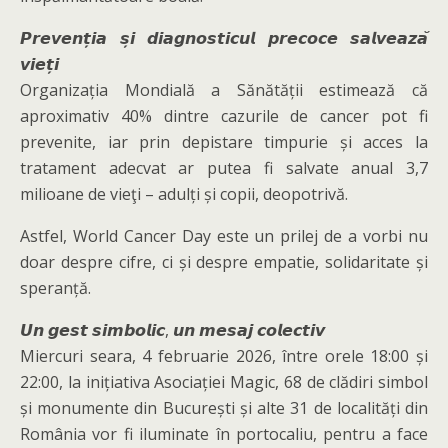
𝙋𝙧𝙚𝙫𝙚𝙣𝙩̦𝙞𝙖 𝙨̦𝙞 𝙙𝙞𝙖𝙜𝙣𝙤𝙨𝙩𝙞𝙘𝙪𝙡 𝙥𝙧𝙚𝙘𝙤𝙘𝙚 𝙨𝙖𝙡𝙫𝙚𝙖𝙯𝙖̆
𝙫𝙞𝙚𝙩̦𝙞
Organizația Mondială a Sănătății estimează că
aproximativ 40% dintre cazurile de cancer pot fi
prevenite, iar prin depistare timpurie și acces la
tratament adecvat ar putea fi salvate anual 3,7
milioane de vieţi – adulți și copii, deopotrivă.
Astfel, World Cancer Day este un prilej de a vorbi nu
doar despre cifre, ci și despre empatie, solidaritate și
speranță.
𝙐𝙣 𝙜𝙚𝙨𝙩 𝙨𝙞𝙢𝙗𝙤𝙡𝙞𝙘, 𝙪𝙣 𝙢𝙚𝙨𝙖𝙟 𝙘𝙤𝙡𝙚𝙘𝙩𝙞𝙫
Miercuri seara, 4 februarie 2026, între orele 18:00 și
22:00, la inițiativa Asociației Magic, 68 de clădiri simbol
și monumente din București și alte 31 de localități din
România vor fi iluminate în portocaliu, pentru a face