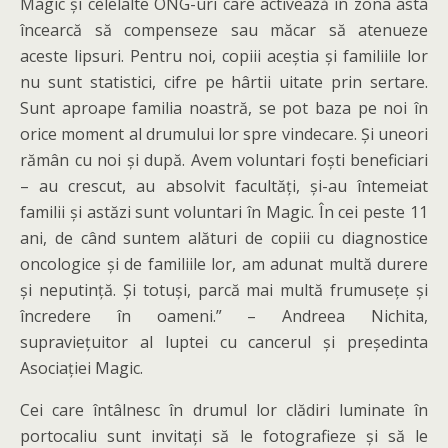
Magic și celelalte ONG-uri care activează în zona asta
încearcă să compenseze sau măcar să atenueze
aceste lipsuri. Pentru noi, copiii aceștia și familiile lor
nu sunt statistici, cifre pe hârtii uitate prin sertare.
Sunt aproape familia noastră, se pot baza pe noi în
orice moment al drumului lor spre vindecare. Și uneori
rămân cu noi și după. Avem voluntari foști beneficiari
– au crescut, au absolvit facultăți, și-au întemeiat
familii și astăzi sunt voluntari în Magic. În cei peste 11
ani, de când suntem alături de copiii cu diagnostice
oncologice și de familiile lor, am adunat multă durere
și neputință. Și totuși, parcă mai multă frumusețe și
încredere în oameni.” – Andreea Nichita,
supraviețuitor al luptei cu cancerul și președinta
Asociației Magic.
Cei care întâlnesc în drumul lor clădiri luminate în
portocaliu sunt invitați să le fotografieze și să le