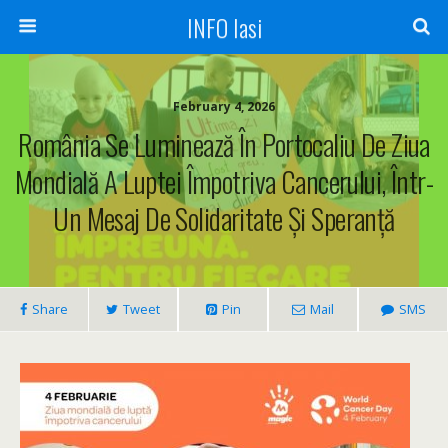
INFO Iasi
February 4, 2026
România Se Luminează În Portocaliu De Ziua
Mondială A Luptei Împotriva Cancerului, Într-
Un Mesaj De Solidaritate Și Speranță
Share
Tweet
Pin
Mail
SMS