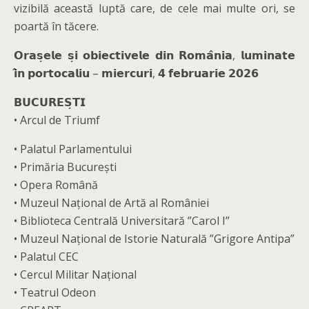
vizibilă această luptă care, de cele mai multe ori, se
poartă în tăcere.
𝗢𝗿𝗮𝘀̦𝗲𝗹𝗲 𝘀̦𝗶 𝗼𝗯𝗶𝗲𝗰𝘁𝗶𝘃𝗲𝗹𝗲 𝗱𝗶𝗻 𝗥𝗼𝗺𝗮̂𝗻𝗶𝗮, 𝗹𝘂𝗺𝗶𝗻𝗮𝘁𝗲
𝗶̂𝗻 𝗽𝗼𝗿𝘁𝗼𝗰𝗮𝗹𝗶𝘂 – 𝗺𝗶𝗲𝗿𝗰𝘂𝗿𝗶, 𝟰 𝗳𝗲𝗯𝗿𝘂𝗮𝗿𝗶𝗲 𝟮𝟬𝟮𝟲
𝗕𝗨𝗖𝗨𝗥𝗘𝗦̦𝗧𝗜
• Arcul de Triumf
• Palatul Parlamentului
• Primăria București
• Opera Română
• Muzeul Național de Artă al României
• Biblioteca Centrală Universitară ”Carol I”
• Muzeul Național de Istorie Naturală ”Grigore Antipa”
• Palatul CEC
• Cercul Militar Național
• Teatrul Odeon