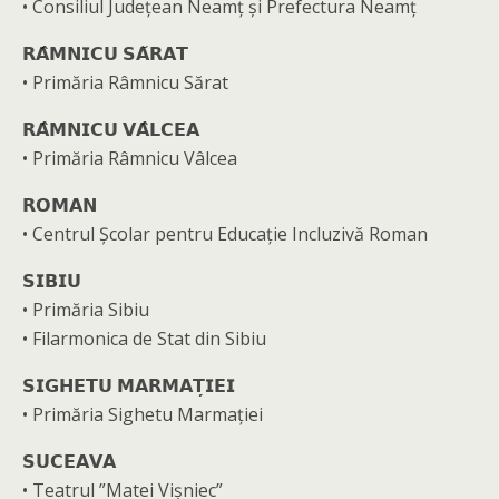
• Consiliul Județean Neamț și Prefectura Neamț
𝗥𝗔̂𝗠𝗡𝗜𝗖𝗨 𝗦𝗔̆𝗥𝗔𝗧
• Primăria Râmnicu Sărat
𝗥𝗔̂𝗠𝗡𝗜𝗖𝗨 𝗩𝗔̂𝗟𝗖𝗘𝗔
• Primăria Râmnicu Vâlcea
𝗥𝗢𝗠𝗔𝗡
• Centrul Școlar pentru Educație Incluzivă Roman
𝗦𝗜𝗕𝗜𝗨
• Primăria Sibiu
• Filarmonica de Stat din Sibiu
𝗦𝗜𝗚𝗛𝗘𝗧𝗨 𝗠𝗔𝗥𝗠𝗔𝗧̦𝗜𝗘𝗜
• Primăria Sighetu Marmației
𝗦𝗨𝗖𝗘𝗔𝗩𝗔
• Teatrul ”Matei Vișniec”