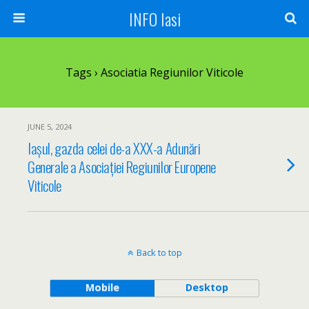
INFO Iasi
Tags › Asociatia Regiunilor Viticole
JUNE 5, 2024
Iașul, gazda celei de-a XXX-a Adunări
Generale a Asociației Regiunilor Europene
Viticole
Back to top
Mobile
Desktop