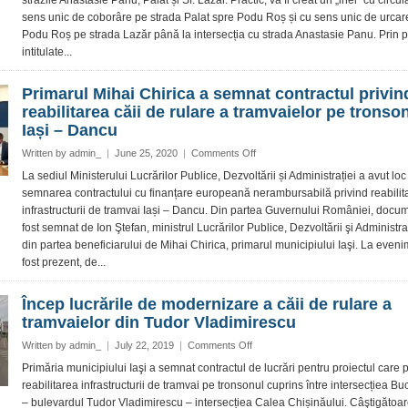
străzile Anastasie Panu, Palat și Sf. Lazăr. Practic, va fi creat un „inel” cu circul
a
sens unic de coborâre pe strada Palat spre Podu Roș și cu sens unic de urcar
circulației
Podu Roș pe strada Lazăr până la intersecția cu strada Anastasie Panu. Prin p
în
zona
intitulate...
Palatului
Culturii
Primarul Mihai Chirica a semnat contractul privin
reabilitarea căii de rulare a tramvaielor pe tronso
Iași – Dancu
on
Written by
admin_
|
June 25, 2020
|
Comments Off
Primarul
La sediul Ministerului Lucrărilor Publice, Dezvoltării și Administrației a avut loc
Mihai
semnarea contractului cu finanțare europeană nerambursabilă privind reabilit
Chirica
infrastructurii de tramvai Iași – Dancu. Din partea Guvernului României, docu
a
fost semnat de Ion Ştefan, ministrul Lucrărilor Publice, Dezvoltării şi Administraţ
semnat
din partea beneficiarului de Mihai Chirica, primarul municipiului Iaşi. La even
contractul
privind
fost prezent, de...
reabilitarea
căii
Încep lucrările de modernizare a căii de rulare a
de
tramvaielor din Tudor Vladimirescu
rulare
a
on
Written by
admin_
|
July 22, 2019
|
Comments Off
tramvaielor
Încep
Primăria municipiului Iaşi a semnat contractul de lucrări pentru proiectul care
pe
lucrările
reabilitarea infrastructurii de tramvai pe tronsonul cuprins între intersecțiea B
tronsonul
de
Iași
– bulevardul Tudor Vladimirescu – intersecțiea Calea Chișinăului. Câştigătoar
modernizare