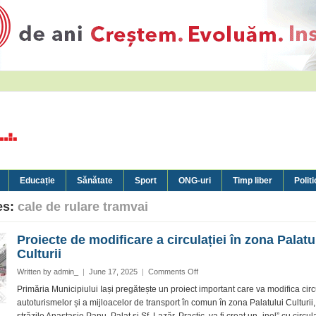
Educație
Sănătate
Sport
ONG-uri
Timp liber
Politi
es:
cale de rulare tramvai
Proiecte de modificare a circulației în zona Palatu
Culturii
on
Written by
admin_
|
June 17, 2025
|
Comments Off
Proiecte
Primăria Municipiului Iași pregătește un proiect important care va modifica circ
de
autoturismelor și a mijloacelor de transport în comun în zona Palatului Culturii
modificare