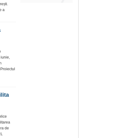
ești.
e a
a
e
iunie,
n
 Proiectul
lita
blice
litarea
ura de
RL