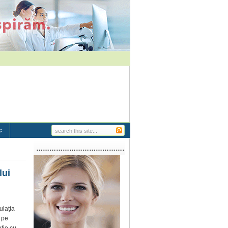
c
…………………………………………………..
lui
ulația
, pe