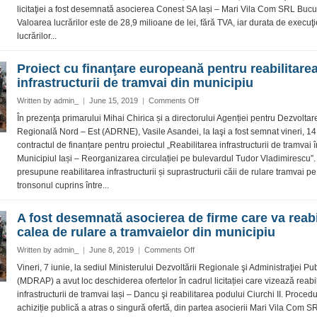
–
licitaţiei a fost desemnată asocierea Conest SA Iași – Mari Vila Com SRL Bucur
a
Dancu
Valoarea lucrărilor este de 28,9 milioane de lei, fără TVA, iar durata de execuţi
căii
de
lucrărilor...
rulare
a
Proiect cu finanţare europeană pentru reabilitare
tramvaielor
infrastructurii de tramvai din municipiu
din
Tudor
on
Written by
admin_
|
June 15, 2019
|
Comments Off
Vladimirescu
Proiect
În prezenţa primarului Mihai Chirica și a directorului Agenției pentru Dezvoltar
cu
Regională Nord – Est (ADRNE), Vasile Asandei, la Iaşi a fost semnat vineri, 14 
finanţare
contractul de finanțare pentru proiectul „Reabilitarea infrastructurii de tramvai î
europeană
Municipiul Iași – Reorganizarea circulației pe bulevardul Tudor Vladimirescu”.
pentru
presupune reabilitarea infrastructurii și suprastructurii căii de rulare tramvai pe
reabilitarea
infrastructurii
tronsonul cuprins între...
de
tramvai
A fost desemnată asocierea de firme care va reabi
din
calea de rulare a tramvaielor din municipiu
municipiu
on
Written by
admin_
|
June 8, 2019
|
Comments Off
A
Vineri, 7 iunie, la sediul Ministerului Dezvoltării Regionale şi Administraţiei Pu
fost
(MDRAP) a avut loc deschiderea ofertelor în cadrul licitației care vizează reabi
desemnată
infrastructurii de tramvai Iași – Dancu şi reabilitarea podului Ciurchi II. Proced
asocierea
achiziție publică a atras o singură ofertă, din partea asocierii Mari Vila Com S
de