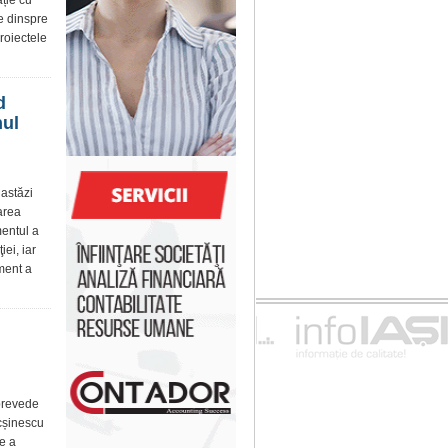
ație cu
e dinspre
roiectele
d
nul
 astăzi
area
mentul a
iei, iar
iment a
 prevede
ucșinescu
e a