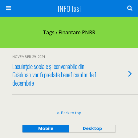
INFO Iasi
Tags › Finantare PNRR
NOVEMBER 29, 2024
Locuințele sociale și convenabile din
Grădinari vor fi predate beneficiarilor de 1
decembrie
Back to top
Mobile
Desktop