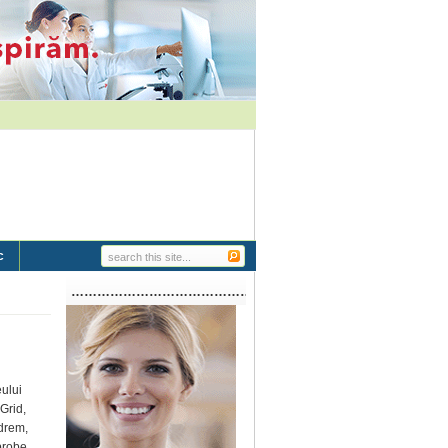
c
…………………………………………………..
eului
Grid,
Adrem,
 probe