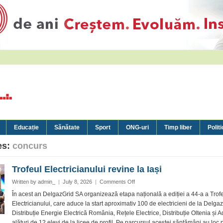
Educație
Sănătate
Sport
ONG-uri
Timp liber
Politi
es:
concurs
Trofeul Electricianului revine la Iași
on
Written by
admin_
|
July 8, 2026
|
Comments Off
Trofeul
În acest an DelgazGrid SA organizează etapa națională a ediției a 44-a a Trof
Electricianului
Electricianului, care aduce la start aproximativ 100 de electricieni de la Delgaz
revine
Distribuție Energie Electrică România, Rețele Electrice, Distribuție Oltenia și 
la
alături de 12 elevi de la licee de profil. Pe parcursul acestei săptămâni au loc