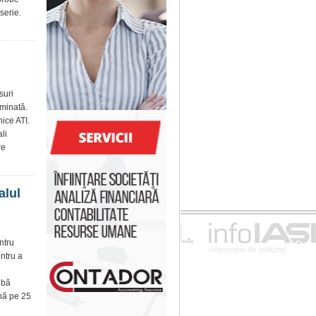
serie.
suri
minată.
nice ATI.
li
re
alul
ntru
ntru a
ibă
ână pe 25