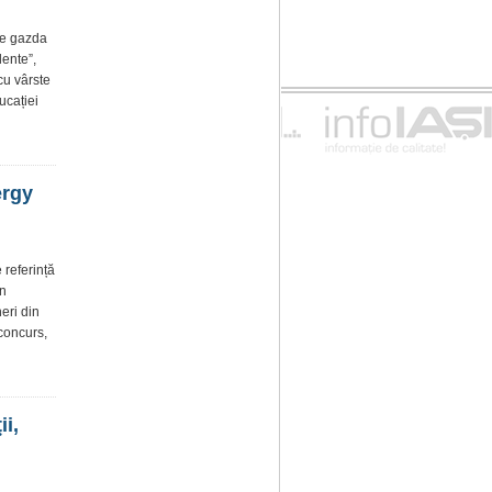
te gazda
lente”,
cu vârste
ucației
ergy
 referință
în
eri din
 concurs,
ii,