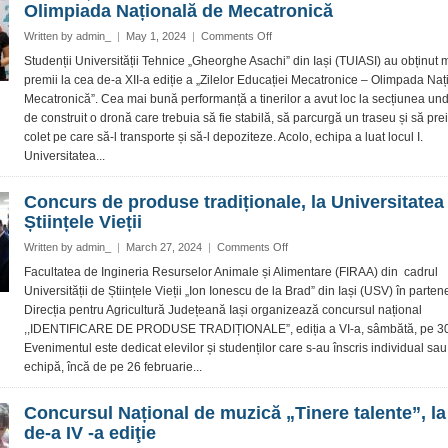
Olimpiada Națională de Mecatronică
a
on
Written by
admin_
|
May 1, 2024
|
Comments Off
Studenții
Studenții Universității Tehnice „Gheorghe Asachi” din Iași (TUIASI) au obținut 
TUIASI
premii la cea de-a XII-a ediție a „Zilelor Educației Mecatronice – Olimpada Na
au
Mecatronică”. Cea mai bună performanță a tinerilor a avut loc la secțiunea un
construit
de construit o dronă care trebuia să fie stabilă, să parcurgă un traseu și să pre
cea
colet pe care să-l transporte și să-l depoziteze. Acolo, echipa a luat locul I.
mai
bună
Universitatea...
dronă
la
Concurs de produse tradiționale, la Universitatea
Olimpiada
Științele Vieții
Națională
de
on
Written by
admin_
|
March 27, 2024
|
Comments Off
Mecatronică
Concurs
Facultatea de Ingineria Resurselor Animale și Alimentare (FIRAA) din cadrul
de
Universității de Științele Vieții „Ion Ionescu de la Brad” din Iași (USV) în parten
produse
Direcția pentru Agricultură Județeană Iași organizează concursul național
tradiționale,
,,IDENTIFICARE DE PRODUSE TRADIȚIONALE”, ediția a VI-a, sâmbătă, pe 30
la
Evenimentul este dedicat elevilor și studenților care s-au înscris individual sau
Universitatea
de
echipă, încă de pe 26 februarie...
Științele
Vieții
Concursul Național de muzică „Tinere talente”, la
de-a IV -a ediţie