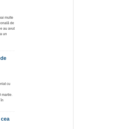
mai multe
țională de
de au avut
ia un
 de
eriat cu
 martie.
 în
 cea