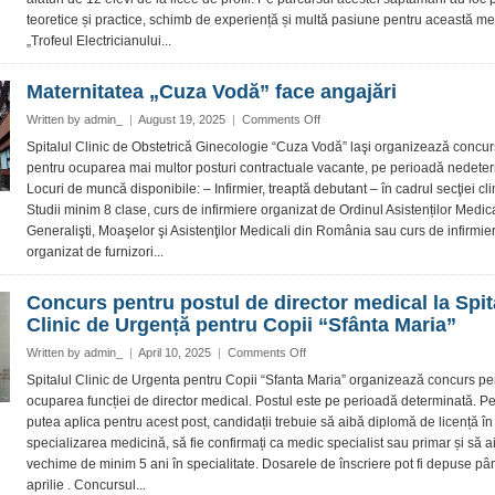
Iași
teoretice și practice, schimb de experiență și multă pasiune pentru această me
„Trofeul Electricianului...
Maternitatea „Cuza Vodă” face angajări
on
Written by
admin_
|
August 19, 2025
|
Comments Off
Maternitatea
Spitalul Clinic de Obstetrică Ginecologie “Cuza Vodă” laşi organizează concur
„Cuza
pentru ocuparea mai multor posturi contractuale vacante, pe perioadă nedeter
Vodă”
Locuri de muncă disponibile: – Infirmier, treaptă debutant – în cadrul secţiei cli
face
Studii minim 8 clase, curs de infirmiere organizat de Ordinul Asistenților Medica
angajări
Generalişti, Moaşelor şi Asistenţilor Medicali din România sau curs de infirmie
organizat de furnizori...
Concurs pentru postul de director medical la Spit
Clinic de Urgență pentru Copii “Sfânta Maria”
on
Written by
admin_
|
April 10, 2025
|
Comments Off
Concurs
Spitalul Clinic de Urgenta pentru Copii “Sfanta Maria” organizează concurs pe
pentru
ocuparea funcției de director medical. Postul este pe perioadă determinată. Pe
postul
putea aplica pentru acest post, candidații trebuie să aibă diplomă de licență în
de
specializarea medicină, să fie confirmați ca medic specialist sau primar și să a
director
vechime de minim 5 ani în specialitate. Dosarele de înscriere pot fi depuse p
medical
la
aprilie . Concursul...