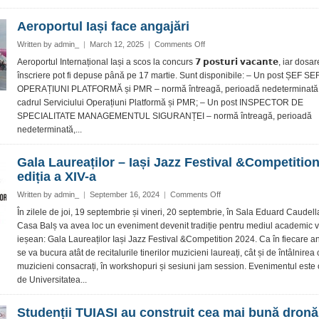
Spitalul
Clinic
Aeroportul Iași face angajări
de
Urgență
on
Written by
admin_
|
March 12, 2025
|
Comments Off
pentru
Aeroportul
Aeroportul Internațional Iași a scos la concurs 𝟳 𝗽𝗼𝘀𝘁𝘂𝗿𝗶 𝘃𝗮𝗰𝗮𝗻𝘁𝗲, iar dosa
Copii
Iași
înscriere pot fi depuse până pe 17 martie. Sunt disponibile: – Un post ȘEF S
“Sfânta
face
OPERAȚIUNI PLATFORMĂ și PMR – normă întreagă, perioadă nedeterminată,
Maria”
angajări
cadrul Serviciului Operațiuni Platformă și PMR; – Un post INSPECTOR DE
SPECIALITATE MANAGEMENTUL SIGURANȚEI – normă întreagă, perioadă
nedeterminată,...
Gala Laureaților – Iași Jazz Festival &Competition
ediția a XIV-a
on
Written by
admin_
|
September 16, 2024
|
Comments Off
Gala
În zilele de joi, 19 septembrie și vineri, 20 septembrie, în Sala Eduard Caudell
Laureaților
Casa Balș va avea loc un eveniment devenit tradiție pentru mediul academic v
–
ieșean: Gala Laureaților Iași Jazz Festival &Competition 2024. Ca în fiecare an
Iași
se va bucura atât de recitalurile tinerilor muzicieni laureați, cât și de întâlnirea
Jazz
muzicieni consacrați, în workshopuri și sesiuni jam session. Evenimentul este
Festival
&Competition,
de Universitatea...
ediția
a
Studenții TUIASI au construit cea mai bună dronă
XIV-