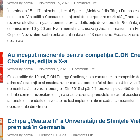
on
Written by
admin_
|
November 15, 2023
|
Comments Off
Concursul
În perioada 15 – 17 noiembrie, Liceul Special „Moldova” din Târgu Frumos es
Național
celei de-a IV-a ediţii a Concursului național de interpretare muzicală „Tinere ta
de
rezervat elevilor din școlile pentru elevi cu deficiențe de vedere din România, 
muzică
cuprinse între 10 și 20 ani. Evenimentul marchează și Ziua Internațională a Ed
„Tinere
Copiilor Nevăzători, sărbătorită anual în data de 13 noiembrie. Această zi este
talente”,
la
declarată...
cea
de-
Au început înscrierile pentru competiția E.ON En
a
Challenge, ediția a X-a
IV
-
on
Written by
admin_
|
November 7, 2023
|
Comments Off
a
Au
Cu o tradiţie de 10 ani, E.ON Energy Challenge s-a conturat ca o competiție de
ediţie
început
adresată studenților și masteranzilor care au preocupări și doresc să inoveze 
înscrierile
domeniul atât de vast al energiei. Din 2015 și până în prezent, peste 400 de tin
pentru
diferite centre universitare din țară și-au prezentat proiectele în cadrul acestui
competiția
iar unele dintre ideile dezvoltate au fost implementate în cadrul companiilor
E.ON
Energy
operaționale din Grupul...
Challenge,
ediția
Echipa „Meatatelli” a Universităţii de Ştiinţele Vieţ
a
premiată în Germania
X-
a
on
Written by
admin_
|
October 10, 2023
|
Comments Off