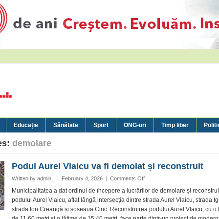
Educație
Sănătate
Sport
ONG-uri
Timp liber
Politi
es:
demolare
Podul Aurel Vlaicu va fi demolat și reconstruit
on
Written by
admin_
|
February 4, 2026
|
Comments Off
Podul
Municipalitatea a dat ordinul de începere a lucrărilor de demolare și reconstrui
Aurel
podului Aurel Vlaicu, aflat lângă intersecția dintre strada Aurel Vlaicu, strada Ig
Vlaicu
strada Ion Creangă și șoseaua Ciric. Reconstruirea podului Aurel Vlaicu, cu o
va
de 11,60 metri și o lățime de 15,40 metri, face parte dintr-un proiect de modern