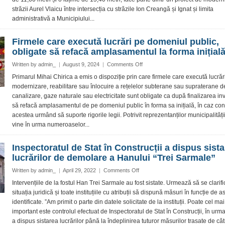
fi
străzii Aurel Vlaicu între intersecția cu străzile Ion Creangă și Ignat și limita
demolat
și
administrativă a Municipiului...
reconstruit
Firmele care execută lucrări pe domeniul public,
obligate să refacă amplasamentul la forma inițial
on
Written by
admin_
|
August 9, 2024
|
Comments Off
Firmele
Primarul Mihai Chirica a emis o dispoziție prin care firmele care execută lucrăr
care
modernizare, reabilitare sau înlocuire a rețelelor subterane sau supraterane d
execută
canalizare, gaze naturale sau electricitate sunt obligate ca după finalizarea inve
lucrări
să refacă amplasamentul de pe domeniul public în forma sa inițială, în caz con
pe
acestea urmând să suporte rigorile legii. Potrivit reprezentanților municipalităț
domeniul
public,
vine în urma numeroaselor...
obligate
să
Inspectoratul de Stat în Construcții a dispus sist
refacă
lucrărilor de demolare a Hanului “Trei Sarmale”
amplasamentul
la
on
Written by
admin_
|
April 29, 2022
|
Comments Off
forma
Inspectoratul
Intervențiile de la fostul Han Trei Sarmale au fost sistate. Urmează să se clarifi
inițială
de
situația juridică și toate instituțiile cu atribuții să dispună măsuri în funcție de 
Stat
identificate. ”Am primit o parte din datele solicitate de la instituții. Poate cel mai
în
important este controlul efectuat de Inspectoratul de Stat în Construcții, în urma
Construcții
a dispus sistarea lucrărilor până la îndeplinirea tuturor măsurilor trasate de cătr
a