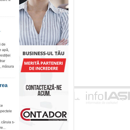
ă
i de
e apă,
stiției
trar
ii, măsura
area
ce
aspectele
 căruia s-
e...