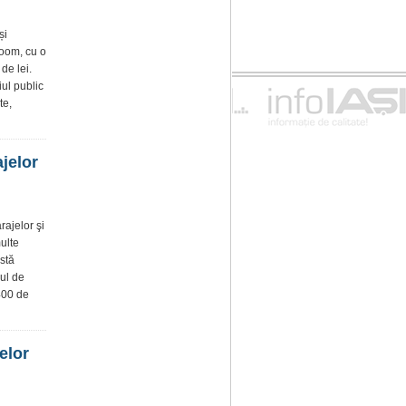
și
room, cu o
de lei.
ul public
te,
jelor
ajelor şi
ulte
stă
oul de
.400 de
elor