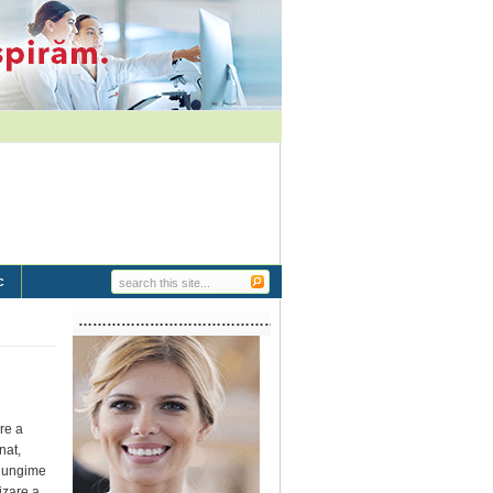
c
…………………………………………………..
re a
nat,
 lungime
izare a