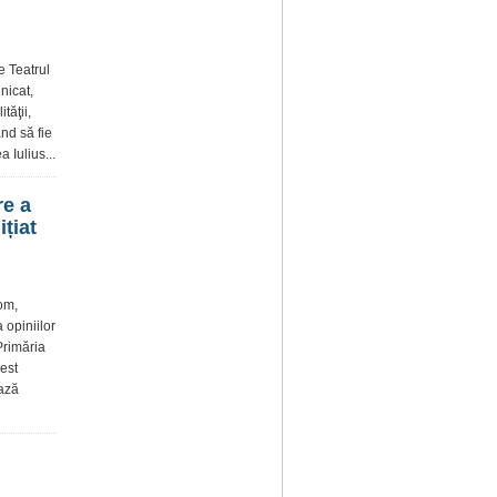
e Teatrul
nicat,
tăţii,
nd să fie
 Iulius...
re a
țiat
om,
 opiniilor
 Primăria
est
iază