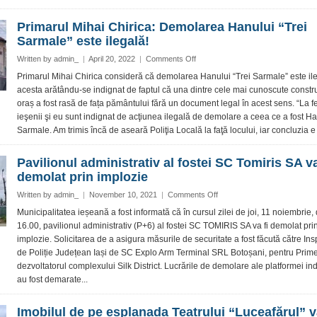
dispus
sistarea
Primarul Mihai Chirica: Demolarea Hanului “Trei
lucrărilor
Sarmale” este ilegală!
de
demolare
on
Written by
admin_
|
April 20, 2022
|
Comments Off
a
Primarul
Primarul Mihai Chirica consideră că demolarea Hanului “Trei Sarmale” este il
Hanului
Mihai
acesta arătându-se indignat de faptul că una dintre cele mai cunoscute constru
“Trei
Chirica:
oraș a fost rasă de fața pământului fără un document legal în acest sens. “La fel
Sarmale”
Demolarea
ieşenii şi eu sunt indignat de acţiunea ilegală de demolare a ceea ce a fost Ha
Hanului
Sarmale. Am trimis încă de aseară Poliţia Locală la faţă locului, iar concluzia e c
“Trei
Sarmale”
este
Pavilionul administrativ al fostei SC Tomiris SA va
ilegală!
demolat prin implozie
on
Written by
admin_
|
November 10, 2021
|
Comments Off
Pavilionul
Municipalitatea ieșeană a fost informată că în cursul zilei de joi, 11 noiembrie, 
administrativ
16.00, pavilionul administrativ (P+6) al fostei SC TOMIRIS SA va fi demolat pri
al
implozie. Solicitarea de a asigura măsurile de securitate a fost făcută către Ins
fostei
de Poliție Județean Iași de SC Explo Arm Terminal SRL Botoșani, pentru Prime
SC
dezvoltatorul complexului Silk District. Lucrările de demolare ale platformei ind
Tomiris
SA
au fost demarate...
va
fi
Imobilul de pe esplanada Teatrului “Luceafărul” va
demolat