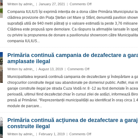
Municipalitate
on
Written by
admin_
|
January 27, 2021
|
Comments Off
și
Compania
Compania IULIUS își exprimă intenția de a dona către Primăria Municipiului Ia
a
IULIUS
clădirea provizorie din Piața Ștefan cel Mare și Sfânt, denumită pavilion show
inițiat
propune
demersurile
suprafață utilă de 940 metri pătrați și o valoare estimată la peste 3,76 milioane 
donarea
privind
Clădirea este propusă spre demolare. Ca răspuns la afirmațiile lansate în spați
pavilionului
demolarea
cu privire la propunerea de donare a pavilionului showroom către Municipalita
showroom
către
compania IULIUS...
Municipalitate
Primăria continuă campania de dezafectare a gara
amplasate ilegal
on
Written by
admin_
|
August 13, 2019
|
Comments Off
Primăria
Municipalitatea ieşeană continuă campania de dezafectare şi îndepărtare a gar
continuă
chioşcurilor construite ilegal sau abandonate pe domeniul public. Astfel, mai m
campania
garaje construite ilegal pe strada Cuza Vodă nr. 8 -12 au fost demolate în acea
de
perioadă, ultimul fiind dezafectat chiar în cursul zilei de astăzi, informează Bir
dezafectare
presă al Primăriei. “Reprezentanții municipalității au identificat în oraș circa 1
a
garajelor
module de parcare...
amplasate
ilegal
Primăria continuă acţiunea de dezafectare a garaj
construite ilegal
on
Written by
admin_
|
February 1, 2019
|
Comments Off