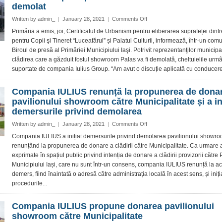
demolat
prin
implozie
on
Written by
admin_
|
January 28, 2021
|
Comments Off
Imobilul
Primăria a emis, joi, Certificatul de Urbanism pentru eliberarea suprafeței dintr
de
pentru Copii şi Tineret “Luceafărul” și Palatul Culturii, informează, într-un comu
pe
Biroul de presă al Primăriei Municipiului Iaşi. Potrivit reprezentanţilor municipali
esplanada
clădirea care a găzduit fostul showroom Palas va fi demolată, cheltuielile urmâ
Teatrului
suportate de compania Iulius Group. “Am avut o discuție aplicată cu conducerea
“Luceafărul”
va
fi
Compania IULIUS renunță la propunerea de dona
demolat
pavilionului showroom către Municipalitate și a ini
demersurile privind demolarea
on
Written by
admin_
|
January 28, 2021
|
Comments Off
Compania
Compania IULIUS a inițiat demersurile privind demolarea pavilionului showro
IULIUS
renunțând la propunerea de donare a clădirii către Municipalitate. Ca urmare a
renunță
exprimate în spațiul public privind intenția de donare a clădirii provizorii către
la
Municipiului Iași, care nu sunt într-un consens, compania IULIUS renunță la ac
propunerea
demers, fiind înaintată o adresă către administrația locală în acest sens, și iniț
de
donare
procedurile...
a
pavilionului
Compania IULIUS propune donarea pavilionului
showroom
showroom către Municipalitate
către