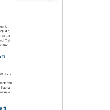
egală,
cții din
 ca toţi
nul Trei
lară:...
 fi
de la ora
n
pectoratul
 Kapital,
ustriale
 fi