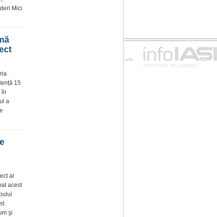
deri Mici
emă
ect
ria
diență 15
 în
ul a
de
de
ect al
pat acest
oului
st
cum şi