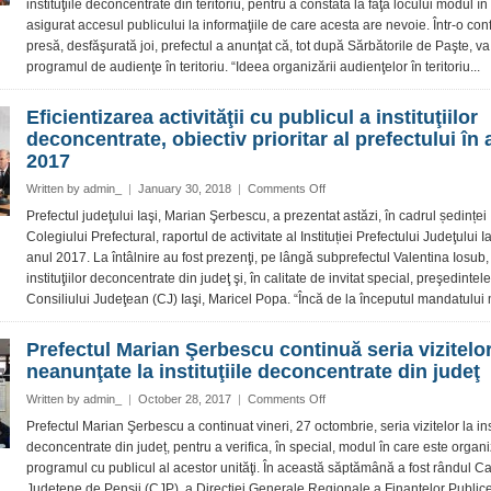
instituţiile deconcentrate din teritoriu, pentru a constata la faţa locului modul în
judeţului
de
asigurat accesul publicului la informaţiile de care acesta are nevoie. Într-o con
Iaşi
săptămâna
presă, desfăşurată joi, prefectul a anunţat că, tot după Sărbătorile de Paşte, va
viitoare,
programul de audienţe în teritoriu. “Ideea organizării audienţelor în teritoriu...
vizitele
la
instituţiile
Eficientizarea activităţii cu publicul a instituţiilor
deconcentrate
deconcentrate, obiectiv prioritar al prefectului în 
din
2017
teritoriu
on
Written by
admin_
|
January 30, 2018
|
Comments Off
Eficientizarea
Prefectul judeţului Iaşi, Marian Şerbescu, a prezentat astăzi, în cadrul ședinței
activităţii
Colegiului Prefectural, raportul de activitate al Instituției Prefectului Judeţului I
cu
anul 2017. La întâlnire au fost prezenţi, pe lângă subprefectul Valentina Iosub, 
publicul
instituţiilor deconcentrate din judeţ şi, în calitate de invitat special, preşedintele
a
Consiliului Judeţean (CJ) Iaşi, Maricel Popa. “Încă de la începutul mandatului 
instituţiilor
deconcentrate,
obiectiv
Prefectul Marian Şerbescu continuă seria vizitelo
prioritar
neanunţate la instituţiile deconcentrate din judeţ
al
prefectului
on
Written by
admin_
|
October 28, 2017
|
Comments Off
în
Prefectul
Prefectul Marian Şerbescu a continuat vineri, 27 octombrie, seria vizitelor la inst
anul
Marian
deconcentrate din județ, pentru a verifica, în special, modul în care este organi
2017
Şerbescu
programul cu publicul al acestor unităţi. În această săptămână a fost rândul C
continuă
Judeţene de Pensii (CJP), a Direcţiei Generale Regionale a Finanţelor Publice