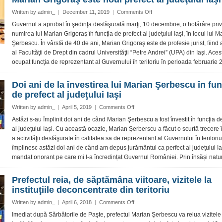
19
la
on
Written by
admin_
|
December 11, 2019
|
Comments Off
Iaşi.
Marian
Guvernul a aprobat în şedinţa desfăşurată marţi, 10 decembrie, o hotărâre pri
Apel
Grigoraş
numirea lui Marian Grigoraş în funcţia de prefect al judeţului Iaşi, în locul lui M
al
este
Şerbescu. În vârstă de 40 de ani, Marian Grigoraş este de profesie jurist, fiind
prefectului
noul
al Facultăţii de Drept din cadrul Universităţii “Petre Andrei” (UPA) din Iaşi. Ace
către
prefect
ieşeni
ocupat funcţia de reprezentant al Guvernului în teritoriu în perioada februarie 2
al
judeţului
Iaşi
Doi ani de la învestirea lui Marian Şerbescu în fun
de prefect al judeţului Iaşi
on
Written by
admin_
|
April 5, 2019
|
Comments Off
Doi
Astăzi s-au împlinit doi ani de când Marian Şerbescu a fost învestit în funcţia d
ani
al judeţului Iaşi. Cu această ocazie, Marian Şerberscu a făcut o scurtă trecere î
de
a activităţii desfăşurate în calitatea sa de reprezentant al Guvernului în teritoriu
la
împlinesc astăzi doi ani de când am depus jurământul ca perfect al județului Ia
învestirea
mandat onorant pe care mi l-a încredințat Guvernul României. Prin însăși natur
lui
Marian
Şerbescu
Prefectul reia, de săptămâna viitoare, vizitele la
în
instituţiile deconcentrate din teritoriu
funcţia
de
on
Written by
admin_
|
April 6, 2018
|
Comments Off
prefect
Prefectul
Imediat după Sărbătorile de Paşte, prefectul Marian Şerbescu va relua vizitele
al
reia,