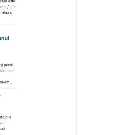
 care este
ferinţă de
 relua şi
anul
aşi pentru
directorii
mi-am...
r
ituțiile
zat
asei
,