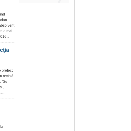
vind
arian
 absolvent
sta a mai
016...
cţia
e prefect
n revistă
. “Se
și,
a...
 la