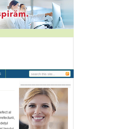
c
…………………………………………………..
efect al
efecturii,
udețul
 al Iașului