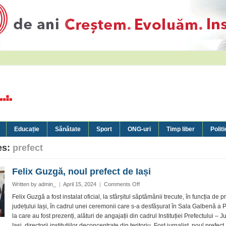
Educație
Sănătate
Sport
ONG-uri
Timp liber
Politi
es:
prefect
Felix Guzgă, noul prefect de Iași
on
Written by
admin_
|
April 15, 2024
|
Comments Off
Felix
Felix Guzgă a fost instalat oficial, la sfârșitul săptămânii trecute, în funcția de pr
Guzgă,
județului Iași, în cadrul unei ceremonii care s-a desfășurat în Sala Galbenă a Pr
noul
la care au fost prezenți, alături de angajații din cadrul Instituției Prefectului – J
prefect
Iași, directorii instituțiilor deconcentrate din teritoriu. Fost jurnalist, noul prefect