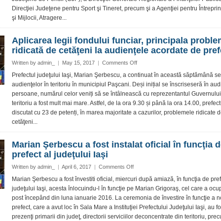
seria
Direcţiei Judeţene pentru Sport şi Tineret, precum şi a Agenţiei pentru Întreprin
vizitelor
neanunţate
şi Mijlocii, Atragere...
la
instituţiile
Aplicarea legii fondului funciar, principala probl
deconcentrate
ridicată de cetăţeni la audienţele acordate de pref
din
judeţ
on
Written by
admin_
|
May 15, 2017
|
Comments Off
Aplicarea
Prefectul judeţului Iaşi, Marian Şerbescu, a continuat în această săptămână se
legii
audienţelor în teritoriu în municipiul Paşcani. Deși inițial se înscriseseră în au
fondului
persoane, numărul celor veniți să se întâlnească cu reprezentantul Guvernului
funciar,
teritoriu a fost mult mai mare. Astfel, de la ora 9.30 și până la ora 14.00, prefect
principala
discutat cu 23 de petenți, în marea majoritate a cazurilor, problemele ridicate 
problemă
ridicată
cetăţeni...
de
cetăţeni
Marian Şerbescu a fost instalat oficial în funcţia 
la
prefect al judeţului Iaşi
audienţele
acordate
on
Written by
admin_
|
April 6, 2017
|
Comments Off
de
Marian
Marian Şerbescu a fost învestiti oficial, miercuri după amiază, în funcţia de pref
prefect
Şerbescu
judeţului Iaşi, acesta înlocuindu-l în funcţie pe Marian Grigoraş, cel care a ocu
a
post începând din luna ianuarie 2016. La ceremonia de învestire în funcţie a n
fost
prefect, care a avut loc în Sala Mare a Instituţiei Prefectului Judeţului Iaşi, au fo
instalat
prezenţi primarii din judeţ, directorii serviciilor deconcentrate din teritoriu, pre
oficial