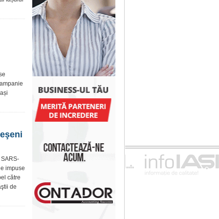
 se
 campanie
Iași
ieşeni
ul SARS-
iile impuse
el către
ştii de