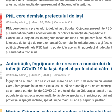
de
a fost numit în funcția de reprezentant al Guvernului în teritoriu...
Iași
PNL cere demisia prefectului de Iași
on
Written by
admin_
|
March 26, 2024
|
Comments Off
PNL
PNL cere demisia prefectului județului Iași, Bogdan Cojocaru, președinte PSD
cere
și candidat din partea acestei formațiuni politice la funcția de președinte al
demisia
Consiliului Județean Iași la alegerile locale din luna iunie, pe care îl acuză că
prefectului
folosește de funcția de reprezentant al Guvernului în teritoriu pentru a-și face
de
politică. „Președintele PSD Iași nu poate fi, în același timp, prefect al județului 
Iași
și candidat la Consiliul...
Autorităţile, îngrijorate de creşterea numărului de
infecţii COVID-19 la Iaşi. Apel al prefectului către 
on
Written by
admin_
|
June 20, 2020
|
Comments Off
Autorităţile,
Îngrijorat de numărul din ce în ce mai mare de noi cazuri de infectări cu virus
îngrijorate
CoV-2 înregistrate în ultimele zile la Iaşi, după ce autorităţile au ridicat restricţ
de
ca urmare a pandemiei de COVID-19, prefectul Marian Grigoraş a lansat un ap
creşterea
populaţie să respecte recomandările făcute de specialişti în privinţa purtării mă
numărului
protecţie în spaţiile închise, spălatului pe mâini cu apă şi săpun şi păstrării...
de
infecţii
COVID-
Marian Grigoraş este noul prefect al judeţului Iaşi