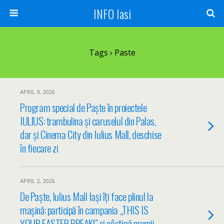
INFO Iasi
Tags › Paste
APRIL 9, 2026
Program special de Paște în proiectele
IULIUS: trambulina și caruselul din Palas,
dar și Cinema City din Iulius Mall, deschise
în fiecare zi
APRIL 2, 2026
De Paște, Iulius Mall Iași îți face plinul la
mașină: participă în campania „THIS IS
YOUR EASTER BREAK!” și câștigă premii