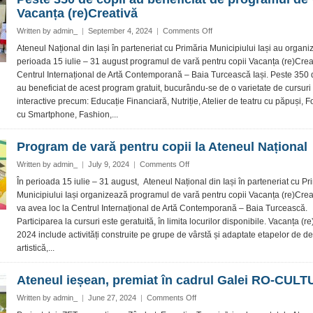
Vacanța (re)Creativă
on
Written by
admin_
|
September 4, 2024
|
Comments Off
Peste
Ateneul Național din Iași în parteneriat cu Primăria Municipiului Iași au organiz
350
perioada 15 iulie – 31 august programul de vară pentru copii Vacanța (re)Creat
de
Centrul Internațional de Artă Contemporană – Baia Turcească Iași. Peste 350 
copii
au beneficiat de acest program gratuit, bucurându-se de o varietate de cursuri
au
interactive precum: Educație Financiară, Nutriție, Atelier de teatru cu păpuși, F
beneficiat
de
cu Smartphone, Fashion,...
programul
de
Program de vară pentru copii la Ateneul Național
vară
Vacanța
on
Written by
admin_
|
July 9, 2024
|
Comments Off
(re)Creativă
Program
În perioada 15 iulie – 31 august, Ateneul Național din Iași în parteneriat cu Pr
de
Municipiului Iași organizează programul de vară pentru copii Vacanța (re)Crea
vară
va avea loc la Centrul Internațional de Artă Contemporană – Baia Turcească.
pentru
Participarea la cursuri este geratuită, în limita locurilor disponibile. Vacanța (re
copii
2024 include activități construite pe grupe de vârstă și adaptate etapelor de d
la
Ateneul
artistică,...
Național
Ateneul ieșean, premiat în cadrul Galei RO-CUL
on
Written by
admin_
|
June 27, 2024
|
Comments Off
Ateneul