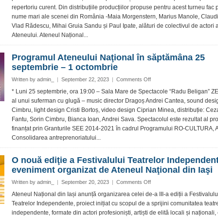
teatru
repertoriu curent. Din distribuțiile producțiilor propuse pentru acest turneu fac 
a
nume mari ale scenei din România -Maia Morgenstern, Marius Manole, Claudi
Ateneului
Vlad Rădescu, Mihai Gruia Sandu și Paul Ipate, alături de colectivul de actori a
Național
din
Ateneului. Ateneul Național...
Iași,
în
Programul Ateneului Naţional în săptămâna 25
turneu
septembrie – 1 octombrie
pe
scenele
on
Written by
admin_
|
September 22, 2023
|
Comments Off
din
Programul
* Luni 25 septembrie, ora 19:00 – Sala Mare de Spectacole “Radu Beligan” ZE
Capitală
Ateneului
al unui suferman cu glugă – music director Dragoș Andrei Cantea, sound desi
Naţional
Cimbru, light design Cristi Bortoș, video design Ciprian Minea, distribuție: Cez
în
Fantu, Sorin Cimbru, Bianca Ioan, Andrei Sava. Spectacolul este rezultat al pro
săptămâna
finanțat prin Granturile SEE 2014-2021 în cadrul Programului RO-CULTURA, 
25
septembrie
Consolidarea antreprenoriatului...
–
1
O nouă ediţie a Festivalului Teatrelor Independen
octombrie
eveniment organizat de Ateneul Naţional din Iaşi
on
Written by
admin_
|
September 20, 2023
|
Comments Off
O
Ateneul Național din Iași anunță organizarea celei de-a III-a ediții a Festivalulu
nouă
Teatrelor Independente, proiect inițiat cu scopul de a sprijini comunitatea teatr
ediţie
independente, formate din actori profesioniști, artiști de elită locali și naționali
a