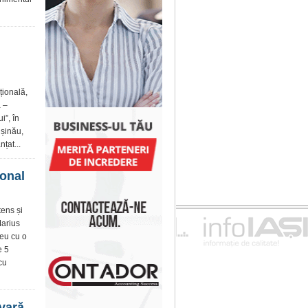
țională,
a –
i”, în
ișinău,
țat...
ional
ens și
Marius
neu cu o
e 5
cu
 vară