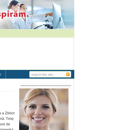
c
…………………………………………………..
 a Zilelor
ună. Timp
cure de
enimentul