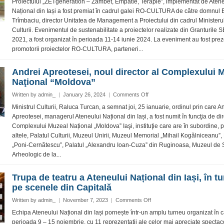
Proiectului „ZETgeneration – Zâmbet, Empatie, Terapie”, implementat de Aten
ieșean,
Național din Iași a fost premiat în cadrul galei RO-CULTURA de către domnul
premiat
Trîmbaciu, director Unitatea de Management a Proiectului din cadrul Ministeru
în
Culturii. Evenimentul de sustenabilitate a proiectelor realizate din Granturile
cadrul
2021, a fost organizat în perioada 11-14 iunie 2024. La eveniment au fost prez
Galei
RO-
promotorii proiectelor RO-CULTURA, parteneri...
CULTURA
Andrei Apreotesei, noul director al Complexului 
Naţional “Moldova”
on
Written by
admin_
|
January 26, 2024
|
Comments Off
Andrei
Ministrul Culturii, Raluca Turcan, a semnat joi, 25 ianuarie, ordinul prin care A
Apreotesei,
Apreotesei, managerul Ateneului Național din Iași, a fost numit în funcţia de dir
noul
Complexului Muzeal Național „Moldova” Iaşi, instituţie care are în subordine, p
director
altele, Palatul Culturii, Muzeul Unirii, Muzeul Memorial „Mihail Kogălniceanu”
al
„Poni-Cernătescu”, Palatul „Alexandru Ioan-Cuza” din Ruginoasa, Muzeul de S
Complexului
Muzeal
Arheologic de la...
Naţional
“Moldova”
Trupa de teatru a Ateneului Național din Iași, în t
pe scenele din Capitală
on
Written by
admin_
|
November 7, 2023
|
Comments Off
Trupa
Echipa Ateneului Național din Iași pornește într-un amplu turneu organizat în c
de
perioada 9 – 15 noiembrie, cu 11 reprezentații ale celor mai apreciate spectac