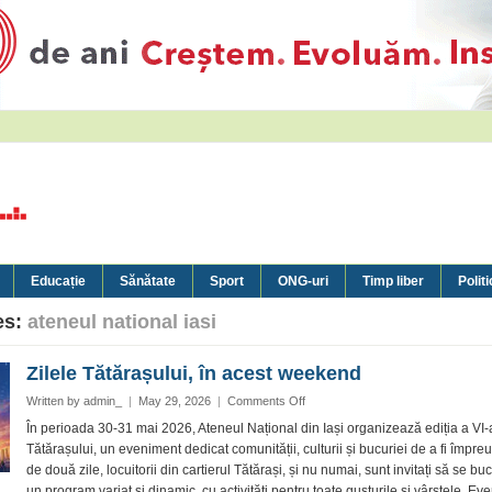
Educație
Sănătate
Sport
ONG-uri
Timp liber
Politi
es:
ateneul national iasi
Zilele Tătărașului, în acest weekend
on
Written by
admin_
|
May 29, 2026
|
Comments Off
Zilele
În perioada 30-31 mai 2026, Ateneul Național din Iași organizează ediția a VI-a
Tătărașului,
Tătărașului, un eveniment dedicat comunității, culturii și bucuriei de a fi împre
în
de două zile, locuitorii din cartierul Tătărași, și nu numai, sunt invitați să se bu
acest
un program variat și dinamic, cu activități pentru toate gusturile și vârstele. Ev