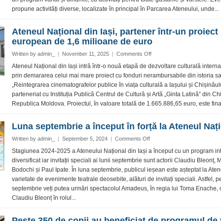
weekend
propune activități diverse, localizate în principal în Parcarea Ateneului, unde...
Ateneul Național din Iași, partener într-un proiect
european de 1,6 milioane de euro
on
Written by
admin_
|
November 11, 2025
|
Comments Off
Ateneul
Ateneul Național din Iași intră într-o nouă etapă de dezvoltare culturală interna
Național
prin demararea celui mai mare proiect cu fonduri nerambursabile din istoria s
din
„Reintegrarea cinematografelor publice în viața culturală a Iașului și Chișinăulu
Iași,
parteneriat cu Instituția Publică Centrul de Cultură și Artă „Ginta Latină” din Ch
partener
Republica Moldova. Proiectul, în valoare totală de 1.665.886,65 euro, este finan
într-
un
proiect
Luna septembrie a început în forță la Ateneul Naț
european
de
on
Written by
admin_
|
September 5, 2024
|
Comments Off
1,6
Luna
Stagiunea 2024-2025 a Ateneului Național din Iași a început cu un program int
milioane
septembrie
diversificat iar invitații speciali ai lunii septembrie sunt actorii Claudiu Bleonț, 
de
a
Bodochi și Paul Ipate. În luna septembrie, publicul ieșean este așteptat la Ate
euro
început
varietate de evenimente teatrale deosebite, alături de invitați speciali. Astfel, p
în
septembrie veți putea urmări spectacolul Amadeus, în regia lui Toma Enache, 
forță
la
Claudiu Bleonț în rolul...
Ateneul
Național
Peste 350 de copii au beneficiat de programul de