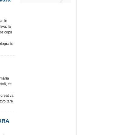
at în
ivă, la
de copii
otografie
imăria
tivă, ce
)creativă
ezvoltare
TURA