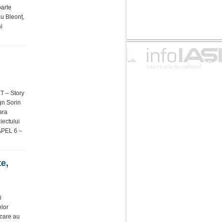
parte
u Bleonț,
i
T – Story
gn Sorin
ara
iectului
APEL 6 –
te,
i
elor
, care au