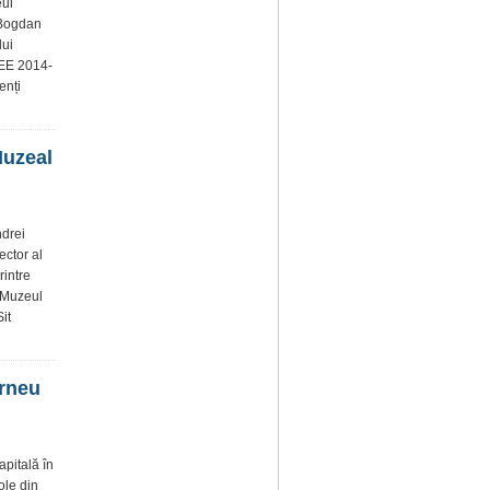
eul
 Bogdan
lui
 SEE 2014-
enți
Muzeal
ndrei
ector al
rintre
, Muzeul
it
urneu
apitală în
ole din