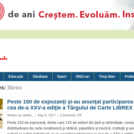
Educație
Sănătate
Sport
ONG-uri
Timp liber
Politi
es:
librex
Peste 150 de expozanţi şi-au anunţat participarea
cea de-a XXV-a ediţie a Târgului de Carte LIBREX
on
Written by
admin_
|
May 9, 2017
|
Comments Off
Peste
Peste 150 de expozanţi, dintre care 120 de edituri din ţară şi străinătate, comp
150
distribuitoare de carte românescă şi străină, papetărie şi muzică, instituţii şi as
de