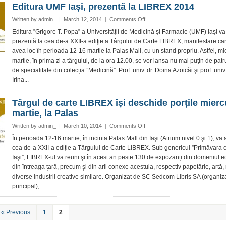
Editura UMF Iași, prezentă la LIBREX 2014
LIBREX
on
Written by
admin_
|
March 12, 2014
|
Comments Off
Editura
Editura ”Grigore T. Popa” a Universității de Medicină și Farmacie (UMF) Iași va 
UMF
prezentă la cea de-a XXII-a ediţie a Târgului de Carte LIBREX, manifestare ca
Iași,
avea loc în perioada 12-16 martie la Palas Mall, cu un stand propriu. Astfel, mi
prezentă
martie, în prima zi a târgului, de la ora 12.00, se vor lansa nu mai puțin de patr
la
de specialitate din colecția ”Medicină”. Prof. univ. dr. Doina Azoicăi şi prof. univ.
LIBREX
2014
Irina...
Târgul de carte LIBREX își deschide porțile miercu
martie, la Palas
on
Written by
admin_
|
March 10, 2014
|
Comments Off
Târgul
În perioada 12-16 martie, în incinta Palas Mall din Iaşi (Atrium nivel 0 şi 1), va
de
cea de-a XXII-a ediție a Târgului de Carte LIBREX. Sub genericul ”Primăvara că
carte
Iaşi”, LIBREX-ul va reuni şi în acest an peste 130 de expozanți din domeniul ed
LIBREX
din întreaga țară, precum şi din arii conexe acestuia, respectiv papetărie, artă,
își
diverse industrii creative similare. Organizat de SC Sedcom Libris SA (organiz
deschide
porțile
principal),...
miercuri,
12
martie,
« Previous
1
2
la