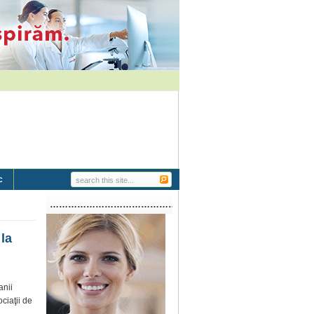
c
…………………………………………………..
 la
anii
ociaţii de