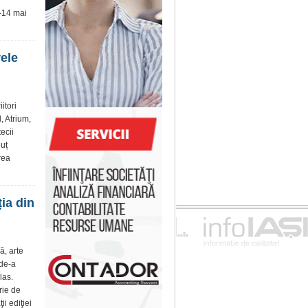
0-14 mai
rele
itori
, Atrium,
ecii
uț
rea
ția din
ă, arte
 de-a
las.
rie de
i ediţiei