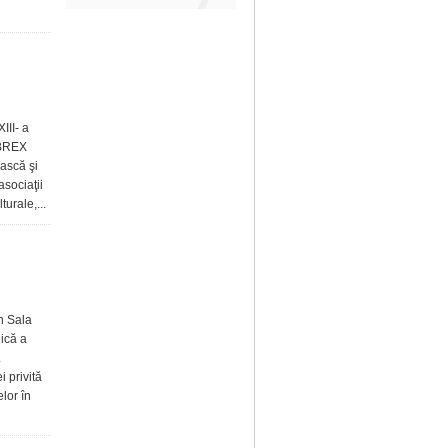
III- a
LIBREX
ască şi
asociaţii
urale,...
n Sala
ică a
.
 privită
lor în