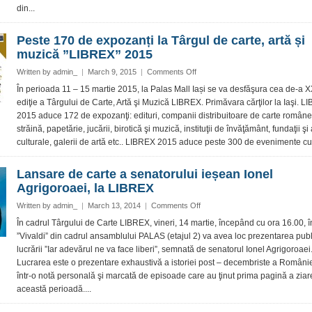
de
din...
peste
hotare
Peste 170 de expozanți la Târgul de carte, artă și
la
muzică ”LIBREX” 2015
ediția
din
on
Written by
admin_
|
March 9, 2015
|
Comments Off
acest
Peste
În perioada 11 – 15 martie 2015, la Palas Mall Iași se va desfăşura cea de-a XX
an
170
ediţie a Târgului de Carte, Artă şi Muzică LIBREX. Primăvara cărţilor la Iaşi. 
a
de
Târgului
2015 aduce 172 de expozanţi: edituri, companii distribuitoare de carte române
expozanți
de
străină, papetărie, jucării, birotică şi muzică, instituţii de învăţământ, fundaţii şi 
la
Carte
culturale, galerii de artă etc.. LIBREX 2015 aduce peste 300 de evenimente cult
Târgul
LIBREX
de
de
carte,
Lansare de carte a senatorului ieșean Ionel
la
artă
Iași
Agrigoroaei, la LIBREX
și
muzică
on
Written by
admin_
|
March 13, 2014
|
Comments Off
”LIBREX”
Lansare
În cadrul Târgului de Carte LIBREX, vineri, 14 martie, începând cu ora 16.00, î
2015
de
”Vivaldi” din cadrul ansamblului PALAS (etajul 2) va avea loc prezentarea publ
carte
lucrării ”Iar adevărul ne va face liberi”, semnată de senatorul Ionel Agrigoroaei
a
Lucrarea este o prezentare exhaustivă a istoriei post – decembriste a României
senatorului
într-o notă personală şi marcată de episoade care au ţinut prima pagină a ziare
ieșean
Ionel
această perioadă....
Agrigoroaei,
la