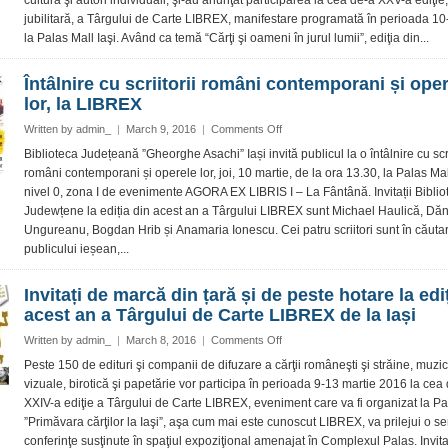
cultură şi autori individuali, şi-au anunţat participarea la cea de-a XXV-a ediţie,
expozanţi
jubilitară, a Târgului de Carte LIBREX, manifestare programată în perioada 1
şi-
la Palas Mall Iaşi. Având ca temă “Cărţi şi oameni în jurul lumii”, ediţia din...
au
anunţat
participarea
Întâlnire cu scriitorii români contemporani și ope
la
lor, la LIBREX
cea
de-
on
Written by
admin_
|
March 9, 2016
|
Comments Off
a
Întâlnire
Biblioteca Județeană ”Gheorghe Asachi” Iași invită publicul la o întâlnire cu scri
XXV-
cu
români contemporani și operele lor, joi, 10 martie, de la ora 13.30, la Palas Mal
a
scriitorii
nivel 0, zona I de evenimente AGORA EX LIBRIS I – La Fântână. Invitații Bibliot
ediţie
români
a
Judewțene la ediția din acest an a Târgului LIBREX sunt Michael Haulică, Dăn
contemporani
Târgului
Ungureanu, Bogdan Hrib și Anamaria Ionescu. Cei patru scriitori sunt în căuta
și
de
operele
publicului ieșean,...
Carte
lor,
LIBREX
la
Invitați de marcă din țară și de peste hotare la edi
LIBREX
acest an a Târgului de Carte LIBREX de la Iași
on
Written by
admin_
|
March 8, 2016
|
Comments Off
Invitați
Peste 150 de edituri şi companii de difuzare a cărţii româneşti şi străine, muzic
de
vizuale, birotică şi papetărie vor participa în perioada 9-13 martie 2016 la cea
marcă
XXIV-a ediţie a Târgului de Carte LIBREX, eveniment care va fi organizat la Pa
din
”Primăvara cărţilor la Iaşi”, aşa cum mai este cunoscut LIBREX, va prilejui o se
țară
conferinţe susţinute în spaţiul expoziţional amenajat în Complexul Palas. Invitaţi
și