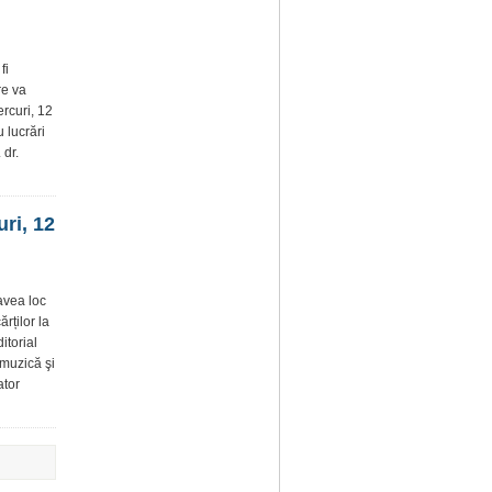
fi
re va
ercuri, 12
u lucrări
 dr.
ri, 12
 avea loc
rților la
itorial
 muzică şi
ator