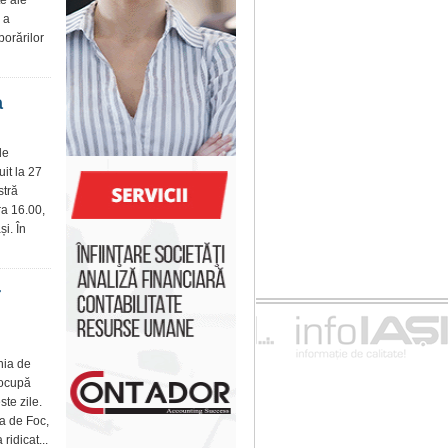
te ale
 a
borărilor
a
de
uit la 27
stră
ra 16.00,
i. În
r
nia de
 ocupă
ste zile.
ra de Foc,
ridicat...