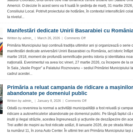
statului Colorado, unul dintre cele mai dinamice centre urbane din Statele Uni
un
Americii. O decizie în acest sens va fi luată în ședința de marți, 31 martie 2026,
acord
Consiliului Local. Potrivit proiectului de hotărâre, în contextul intensificării cola
de
cooperare
la nivelul...
cu
Denver
Manifestări dedicate Unirii Basarabiei cu Români
on
Written by
admin_
|
March 26, 2026
|
Comments Off
Manifestări
Primăria Municipiului Iași continuă tradiția ultimilor ani și organizează o serie 
dedicate
manifestări dedicate aniversării Unirii Basarabiei cu România, act istoric înfăpt
Unirii
martie 1918, moment de profundă semnificație pentru istoria și identitatea noa
Basarabiei
națională. Evenimentul va avea loc vineri, 27 martie 2026, cu începere de la o
cu
în Sala „Vasile Pogor” a Palatului Roznovanu – sediul Primăriei Municipiului Iaș
România
cadrul acestei...
Primăria a reluat campania de ridicare a mașinilo
abandonate pe domeniul public
on
Written by
admin_
|
January 8, 2026
|
Comments Off
Primăria
Odată cu revenirea la normal a activității municipalității a fost reluată și campa
a
ridicare a autovehiculelor abandonate pe domeniul public. Pe lângă faptul că
reluat
inutil și ilegal străzile, acestea îngreunează și acțiunile de deszăpezire din ace
campania
Trei astfel de mașini au fost ridicate astăzi, 8 ianuarie 2026, de pe strada Moa
de
la numărul 11, în zona Auto Center. În ultimii trei ani Primăria Municipiului Iași a 
ridicare