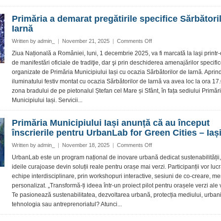
a
mașinilor
Primăria a demarat pregătirile specifice Sărbători
abandonate
Iarnă
pe
domeniul
on
Written by
admin_
|
November 21, 2025
|
Comments Off
public
Primăria
Ziua Națională a României, luni, 1 decembrie 2025, va fi marcată la laşi printr-
a
de manifestări oficiale de tradiţie, dar şi prin deschiderea amenajărilor specifi
demarat
organizate de Primăria Municipiului Iași cu ocazia Sărbătorilor de Iarnă. Apri
pregătirile
iluminatului festiv montat cu ocazia Sărbătorilor de Iarnă va avea loc la ora 17.
specifice
zona bradului de pe pietonalul Ștefan cel Mare și Sfânt, în fața sediului Primări
Sărbătorilor
de
Municipiului Iași. Servicii...
Iarnă
Primăria Municipiului Iași anunță că au început
înscrierile pentru UrbanLab for Green Cities – Iaș
on
Written by
admin_
|
November 18, 2025
|
Comments Off
Primăria
UrbanLab este un program național de inovare urbană dedicat sustenabilității
Municipiului
ideile curajoase devin soluții reale pentru orașe mai verzi. Participanții vor lucr
Iași
echipe interdisciplinare, prin workshopuri interactive, sesiuni de co-creare, me
anunță
personalizat. „Transformă-ți ideea într-un proiect pilot pentru orașele verzi ale v
că
Te pasionează sustenabilitatea, dezvoltarea urbană, protecția mediului, urban
au
început
tehnologia sau antreprenoriatul? Atunci...
înscrierile
pentru