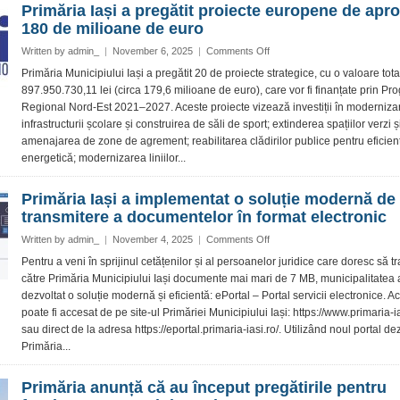
Primăria Iași a pregătit proiecte europene de apr
UrbanLab
180 de milioane de euro
for
Green
on
Written by
admin_
|
November 6, 2025
|
Comments Off
Cities
Primăria
Primăria Municipiului Iași a pregătit 20 de proiecte strategice, cu o valoare tot
–
Iași
897.950.730,11 lei (circa 179,6 milioane de euro), care vor fi finanțate prin Pr
Iași
a
Regional Nord-Est 2021–2027. Aceste proiecte vizează investiții în moderniza
pregătit
infrastructurii școlare și construirea de săli de sport; extinderea spațiilor verzi ș
proiecte
amenajarea de zone de agrement; reabilitarea clădirilor publice pentru eficien
europene
de
energetică; modernizarea liniilor...
aproape
180
Primăria Iași a implementat o soluție modernă de
de
transmitere a documentelor în format electronic
milioane
de
on
Written by
admin_
|
November 4, 2025
|
Comments Off
euro
Primăria
Pentru a veni în sprijinul cetățenilor și al persoanelor juridice care doresc să t
Iași
către Primăria Municipiului Iași documente mai mari de 7 MB, municipalitatea 
a
dezvoltat o soluție modernă și eficientă: ePortal – Portal servicii electronice. A
implementat
poate fi accesat de pe site-ul Primăriei Municipiului Iași: https://www.primaria-ia
o
sau direct de la adresa https://eportal.primaria-iasi.ro/. Utilizând noul portal de
soluție
modernă
Primăria...
de
transmitere
Primăria anunță că au început pregătirile pentru
a