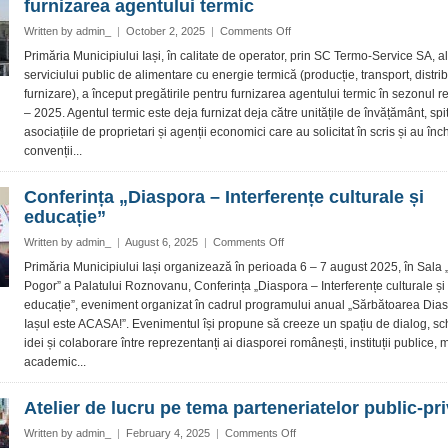
furnizarea agentului termic
documentelor
în
on
Written by
admin_
|
October 2, 2025
|
Comments Off
format
Primăria
Primăria Municipiului Iași, în calitate de operator, prin SC Termo-Service SA, al
electronic
anunță
serviciului public de alimentare cu energie termică (producție, transport, distrib
că
furnizare), a început pregătirile pentru furnizarea agentului termic în sezonul 
au
– 2025. Agentul termic este deja furnizat deja către unitățile de învățământ, spi
început
asociațiile de proprietari și agenții economici care au solicitat în scris și au înc
pregătirile
pentru
convenții...
furnizarea
agentului
Conferința „Diaspora – Interferențe culturale și
termic
educație”
on
Written by
admin_
|
August 6, 2025
|
Comments Off
Conferința
Primăria Municipiului Iași organizează în perioada 6 – 7 august 2025, în Sala 
„Diaspora
Pogor” a Palatului Roznovanu, Conferința „Diaspora – Interferențe culturale și
–
educație”, eveniment organizat în cadrul programului anual „Sărbătoarea Dias
Interferențe
Iașul este ACASA!”. Evenimentul își propune să creeze un spațiu de dialog, s
culturale
idei și colaborare între reprezentanți ai diasporei românești, instituții publice, 
și
educație”
academic...
Atelier de lucru pe tema parteneriatelor public-pri
on
Written by
admin_
|
February 4, 2025
|
Comments Off