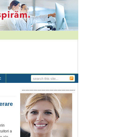
c
…………………………………………………..
erare
rin
uitori a