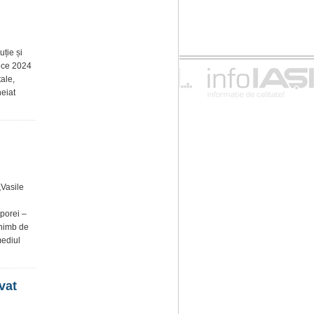
uție și
rece 2024
tale,
heiat
„Vasile
porei –
chimb de
mediul
vat