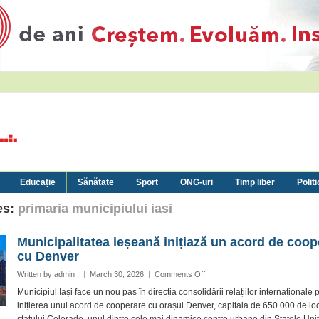
Educație
Sănătate
Sport
ONG-uri
Timp liber
Politi
es:
primaria municipiului iasi
Municipalitatea ieșeană inițiază un acord de coop
cu Denver
on
Written by
admin_
|
March 30, 2026
|
Comments Off
Municipalitatea
Municipiul Iași face un nou pas în direcția consolidării relațiilor internaționale p
ieșeană
inițierea unui acord de cooperare cu orașul Denver, capitala de 650.000 de loc
inițiază