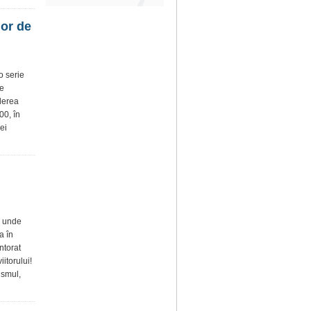
lor de
o serie
ce
nderea
00, în
ei
i
, unde
a în
ntorat
iitorului!
ismul,