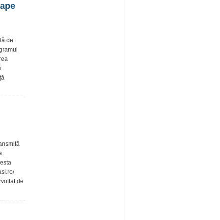
oape
ală de
ogramul
rea
i
ță
ransmită
a
cesta
si.ro/
zvoltat de